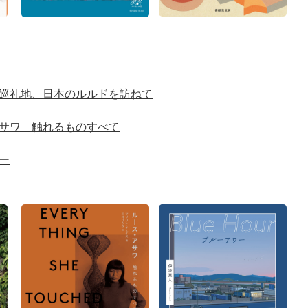
巡礼地、日本のルルドを訪ねて
サワ 触れるものすべて
ー