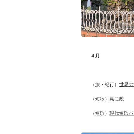
４月
（旅・紀行）
世界の
（短歌）
霧に貌
（短歌）
現代短歌パ