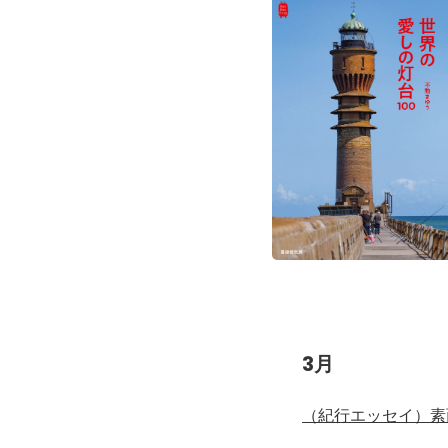
3月
（紀行エッセイ）
素