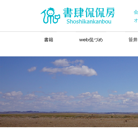
書籍
web侃づめ
笹井