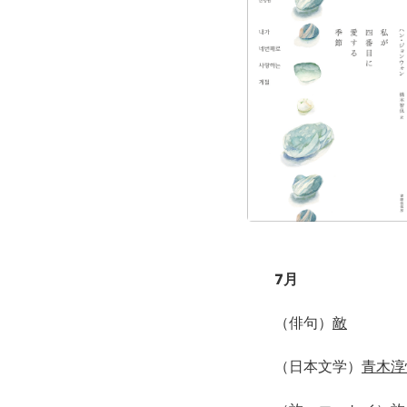
7月
（俳句）
敵
（日本文学）
青木淳