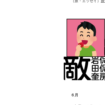
（旅・エッセイ）
旅
６月