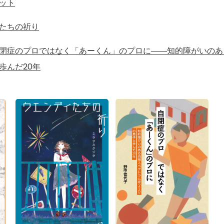
ット
たちの祈り
閉症のプロではなく「あーくん」のプロに――知的障がいのあ
歩んだ20年