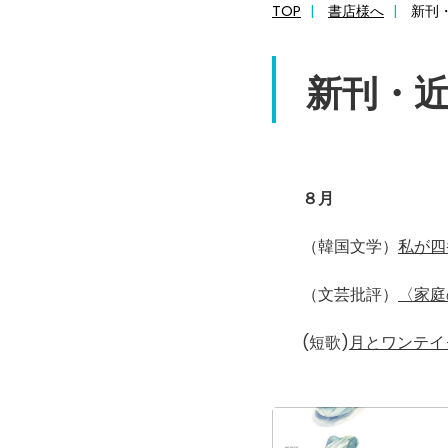
TOP
書店様へ
新刊
新刊・
８月
（韓国文学）
私が四
（文芸批評）
〈家庭
(短歌)
月とワンテイ