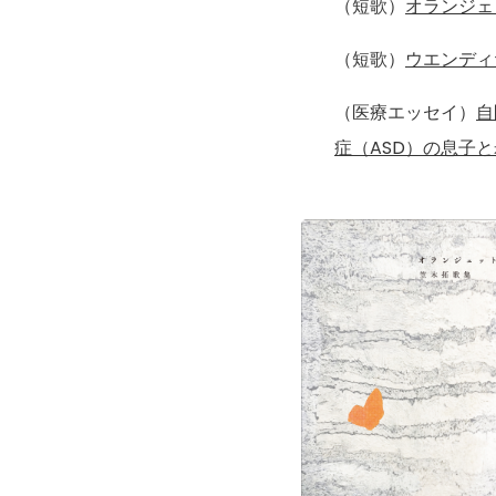
（短歌）
オランジェ
（短歌）
ウエンディ
（医療エッセイ）
自
症（ASD）の息子と