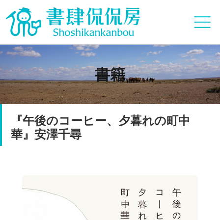
書籍
『午後のコーヒー、夕暮れの町中
華』安澤千尋