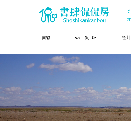
書籍
web侃づめ
笹井