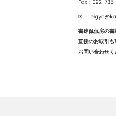
Fax：092-735
✉ ：
eigyo@k
書肆侃侃房の書
直接のお取引も
お問い合わせく