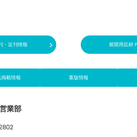
刊・近刊情報
展開用拡材 P
誌掲載情報
重版情報
営業部
2802