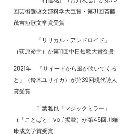
『石蓮花』（吉川宏志）が第70
回芸術選奨文部科学大臣賞・第31回斎藤
茂吉短歌文学賞受賞
『リリカル・アンドロイド』
（荻原裕幸）が第11回中日短歌大賞受賞
2021年 『サイードから風が吹いてくる
と』（鈴木ユリイカ）が第39回現代詩人
賞受賞
千葉雅也「マジックミラー」
（「ことばと」vol.1掲載）が第45回川端
康成文学賞受賞