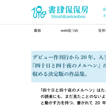
書籍
web侃づめ
笹井