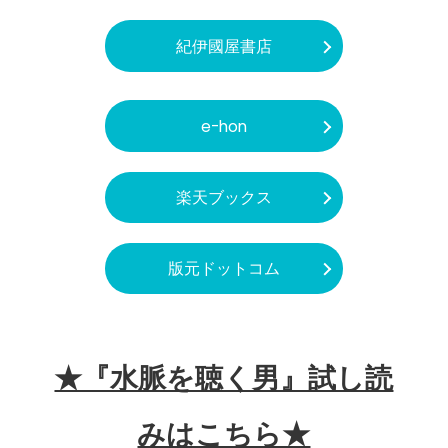
紀伊國屋書店
e-hon
楽天ブックス
版元ドットコム
★『水脈を聴く男』試し読
みはこちら★