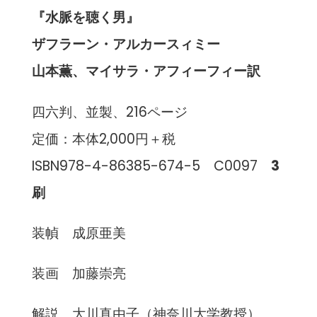
『水脈を聴く男』
ザフラーン・アルカースィミー
山本薫、マイサラ・アフィーフィー訳
四六判、並製、216ページ
定価：本体2,000円＋税
ISBN978-4-86385-674-5 C0097
3
刷
装幀 成原亜美
装画 加藤崇亮
解説 大川真由子（神奈川大学教授）