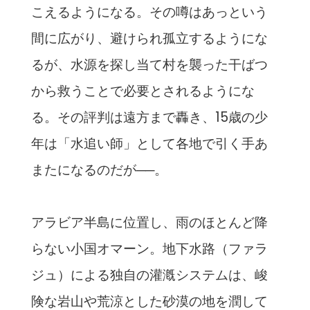
こえるようになる。その噂はあっという
間に広がり、避けられ孤立するようにな
るが、
水源を探し当て村を襲った干ばつ
から救うことで必要とされるよう
にな
る。その評判は遠方まで轟き、15歳の少
年は「水追い師」
として各地で引く手あ
またになるのだが──。
アラビア半島に位置し、雨のほとんど降
らない小国オマーン。地下水路（ファラ
ジュ）による独自の灌漑システムは、峻
険な岩山
や荒涼とした砂漠の地を潤して