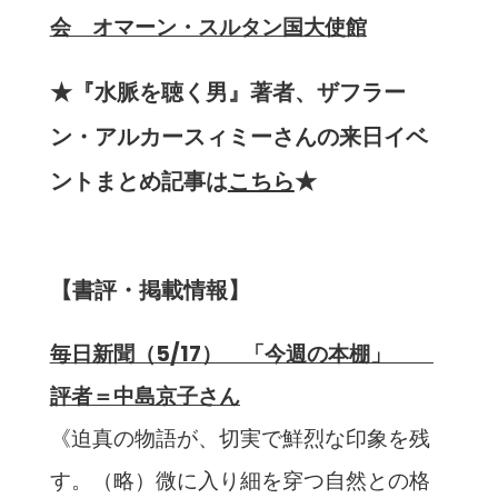
会 オマーン・スルタン国大使館
★『水脈を聴く男』著者、ザフラー
ン・アルカースィミーさんの来日イベ
ントまとめ記事は
こちら
★
【書評・掲載情報】
毎日新聞（5/17） 「今週の本棚」
評者＝中島京子さん
《迫真の物語が、切実で鮮烈な印象を残
す。（略）微に入り細を穿つ自然との格