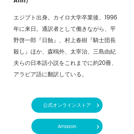
Afifi）
エジプト出⾝。カイロ⼤学卒業後、1996
年に来⽇。通訳者として働きながら、平
野啓⼀郎『⽇蝕』、村上春樹『騎⼠団⻑
殺し』ほか、森鴎外、太宰治、三島由紀
夫らの⽇本語⼩説をこれまでに約20冊、
アラビア語に翻訳している。
公式オンラインストア
Amazon