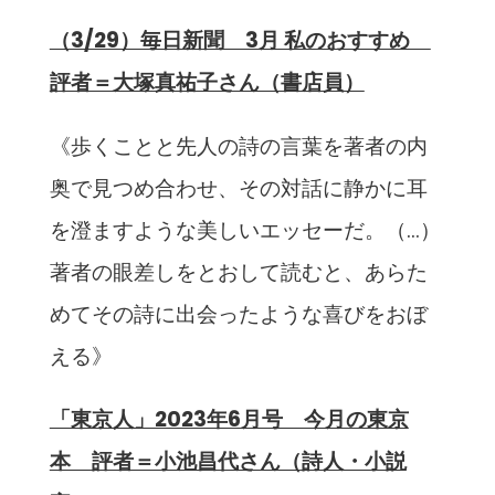
（3/29）毎日新聞 3月 私のおすすめ
評者＝大塚真祐子さん（書店員）
《歩くことと先人の詩の言葉を著者の内
奥で見つめ合わせ、その対話に静かに耳
を澄ますような美しいエッセーだ。（…）
著者の眼差しをとおして読むと、あらた
めてその詩に出会ったような喜びをおぼ
える》
「東京人」2023年6月号 今月の東京
本 評者＝小池昌代さん（詩人・小説