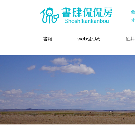
書籍
web侃づめ
笹井