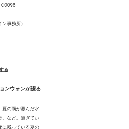
 C0098
イン事務所）
する
ョンウォンが綴る
、夏の雨が澱んだ水
音、など。過ぎてい
元に残っている夏の