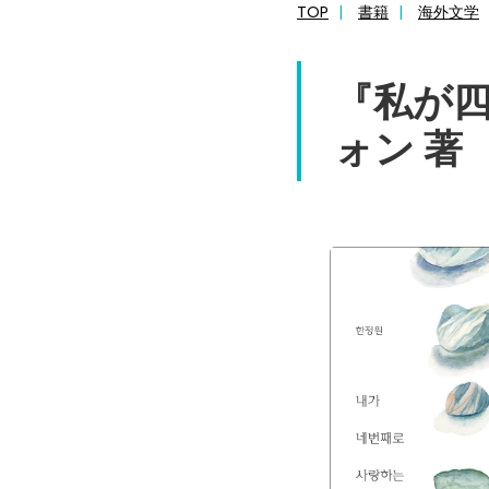
TOP
書籍
海外文学
『私が
ォン 著