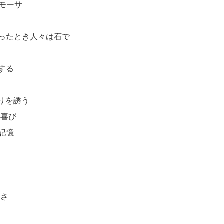
モーサ
かったとき人々は石で
する
りを誘う
い喜び
記憶
重さ