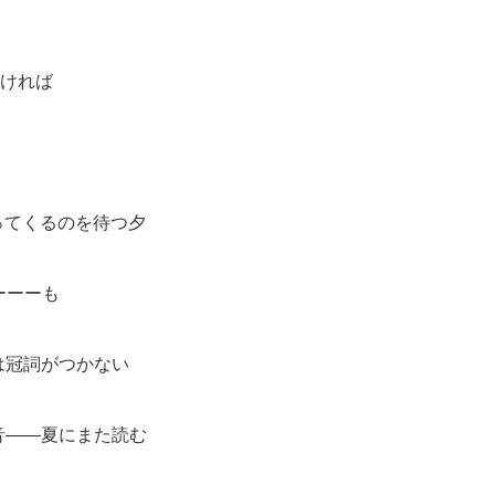
なければ
ってくるのを待つ夕
ーーーも
は冠詞がつかない
音――夏にまた読む