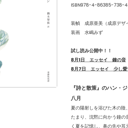
ISBN978-4-86385-738-4
装幀 成原亜美（成原デザ
装画 水嶋みず
試し読み公開中！！
8月1日 エッセイ 鐘の音
8月7日 エッセイ 少し愛
『詩と散策』のハン・ジ
八月
夏の陽射しを浴びた木の陰
たまり、沈黙に向かう鐘の
く夏を記憶し、鼻の先や耳