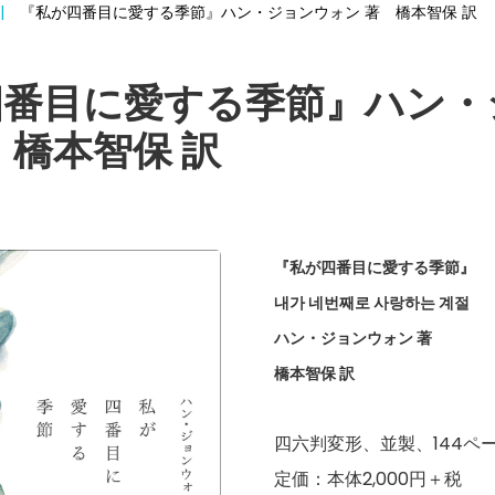
『私が四番目に愛する季節』ハン・ジョンウォン 著 橋本智保 訳
四番目に愛する季節』ハン・
 橋本智保 訳
『私が四番目に愛する季節』
내가 네번째로 사랑하는 계절
ハン・ジョンウォン 著
橋本智保 訳
四六判変形、並製、144ペ
定価：本体2,000円＋税