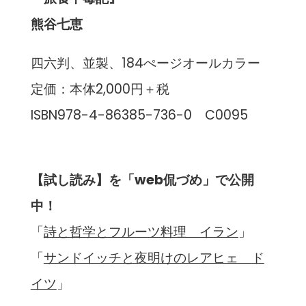
熊谷七恵
四六判、並製、184ぺージオールカラー
定価：本体2,000円＋税
ISBN978-4-86385-736-0 C0095
【試し読み】を「web侃づめ」で公開
中！
「
詩と哲学とフルーツ料理 イラン
」
「
サンドイッチと夜明けのレアヒェ ド
イツ
」