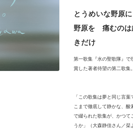
とうめいな野原に
野原を 痛むのは
きだけ
第一歌集『水の聖歌隊』で
賞した著者待望の第二歌集
「この歌集は夢と同じ言葉
こまで徹底して静かな、酸
で綴られた歌集が、かつて
うか」（大森静佳さん／栞