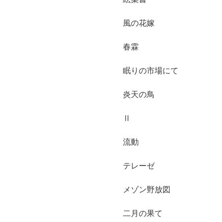
風の花嫁
春霖
眠りの市場にて
炎天の鳥
Ⅱ
流動
テレーゼ
メゾン野放図
二月の果て