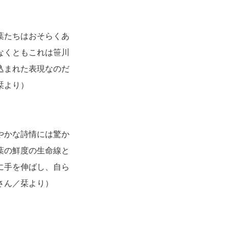
葉たちはおそらくあ
なくともこれは笹川
込まれた表現なのだ
栞より）
やかな詩情には驚か
葉の鮮度の生命線と
に手を伸ばし、自ら
さん／栞より）