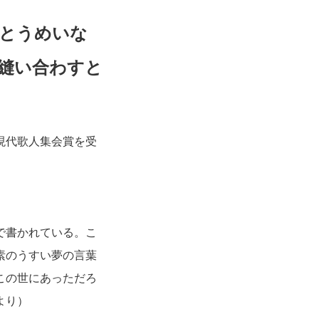
とうめいな
縫い合わすと
現代歌人集会賞を受
。
で書かれている。こ
素のうすい夢の言葉
この世にあっただろ
より）