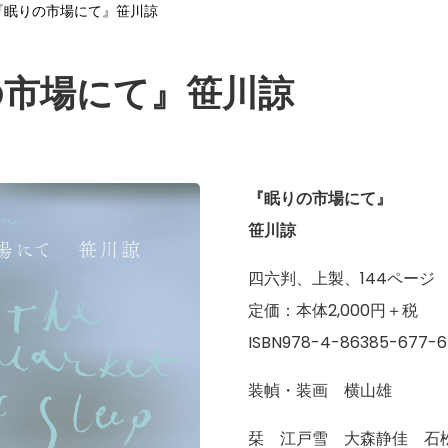
『眠りの市場にて』笹川諒
の市場にて』笹川諒
『眠りの市場にて』
笹川諒
四六判、上製、144ページ
定価：本体2,000円＋税
ISBN978-4-86385-677-
装幀・装画 横山雄
栞 江戸雪 大森静佳 石