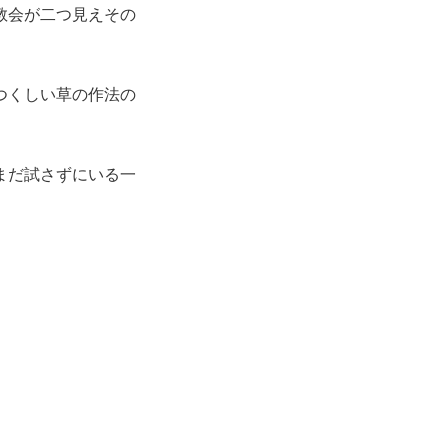
教会が二つ見えその
つくしい草の作法の
まだ試さずにいる一