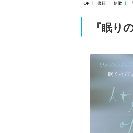
TOP
書籍
短歌
『眠り