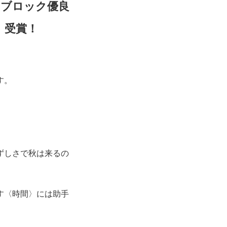
州ブロック優良
）受賞！
す。
ずしさで秋は来るの
す〈時間〉には助手