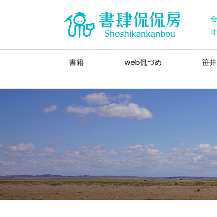
書籍
web侃づめ
笹井