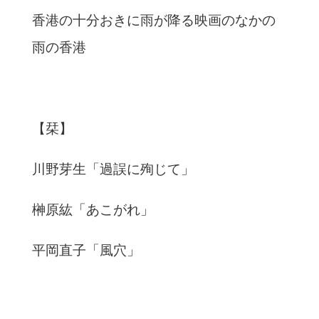
香港の十分おきに雨が降る映画のなかの
雨の香港
【栞】
川野芽生「過誤に殉じて」
榊原紘「あこがれ」
平岡直子「風穴」