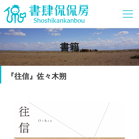
書籍
『往信』佐々木朔