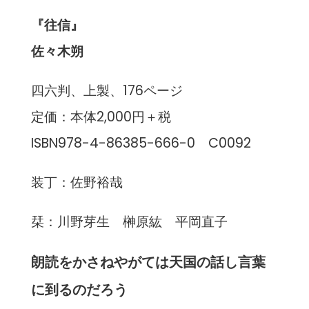
『往信』
佐々木朔
四六判、上製、176ページ
定価：本体2,000円＋税
ISBN978-4-86385-666-0 C0092
装丁：佐野裕哉
栞：川野芽生 榊原紘 平岡直子
朗読をかさねやがては天国の話し言葉
に到るのだろう