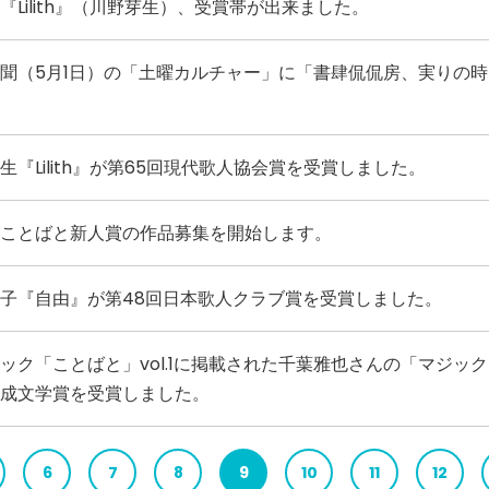
『Lilith』（川野芽生）、受賞帯が出来ました。
聞（5月1日）の「土曜カルチャー」に「書肆侃侃房、実りの
生『Lilith』が第65回現代歌人協会賞を受賞しました。
ことばと新人賞の作品募集を開始します。
子『自由』が第48回日本歌人クラブ賞を受賞しました。
ック「ことばと」vol.1に掲載された千葉雅也さんの「マジッ
成文学賞を受賞しました。
6
7
8
9
10
11
12