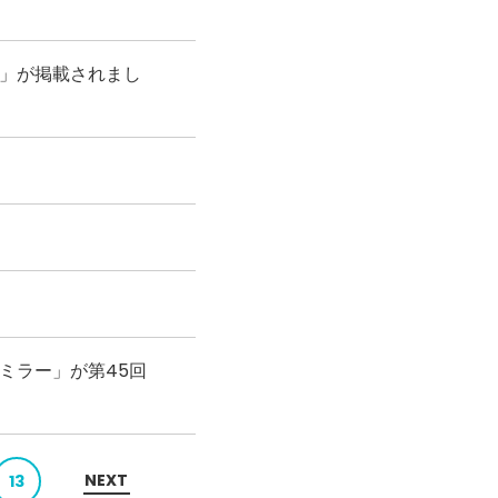
時」が掲載されまし
クミラー」が第45回
NEXT
13