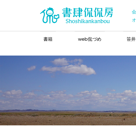
書籍
web侃づめ
笹井