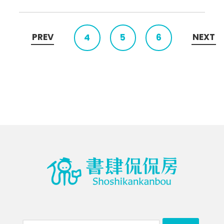
PREV
NEXT
4
5
6