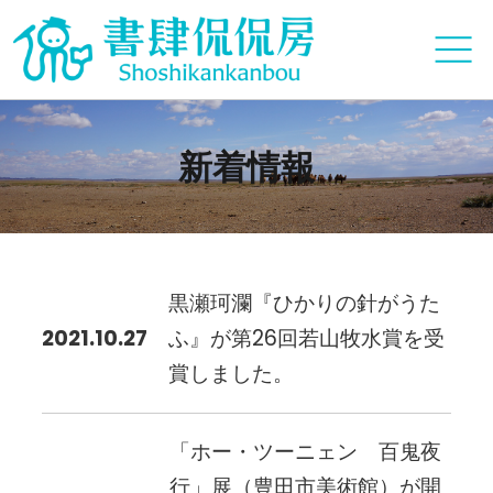
新着情報
黒瀬珂瀾『ひかりの針がうた
2021.10.27
ふ』が第26回若山牧水賞を受
賞しました。
「ホー・ツーニェン 百鬼夜
行」展（豊田市美術館）が開