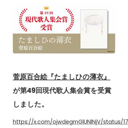
菅原百合絵『たましひの薄衣』
が第49回現代歌人集会賞を受賞
しました。
https://x.com/ojwdegmGlUNlNjV/status/