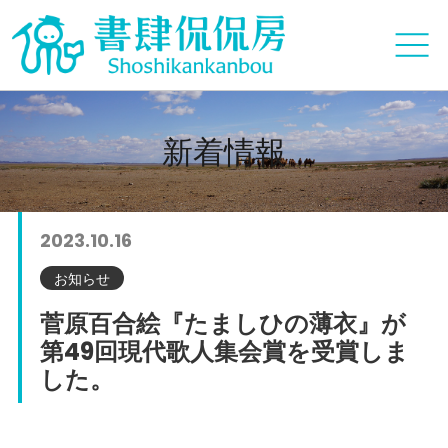
新着情報
2023.10.16
お知らせ
菅原百合絵『たましひの薄衣』が
第49回現代歌人集会賞を受賞しま
した。