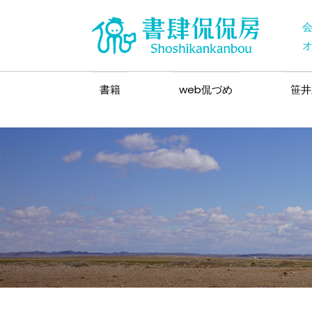
書籍
web侃づめ
笹井