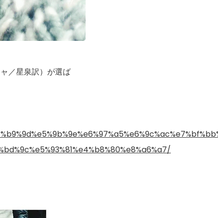
ジャ／星泉訳）が選ば
%ac%e4%b9%9d%e5%9b%9e%e6%97%a5%e6%9c%ac%e7%bf%
%bd%9c%e5%93%81%e4%b8%80%e8%a6%a7/