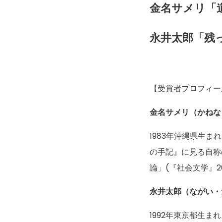
金名サメリ「
永井太郎「残
【受賞者プロフィー
金名サメリ（かねな
1983年沖縄県生
の手記』に見る自称の
論」(『社会文学』2
永井太郎（ながい・
1992年東京都生ま