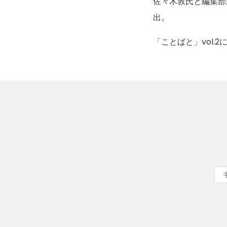
佐々木敦氏と編集部
出。
「ことばと」vol