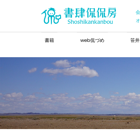
書籍
web侃づめ
笹井