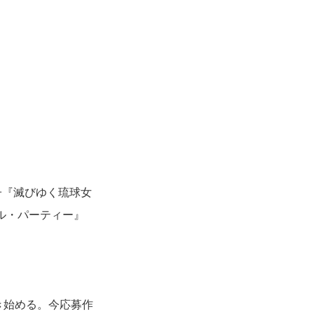
子『滅びゆく琉球女
テル・パーティー』
書き始める。今応募作