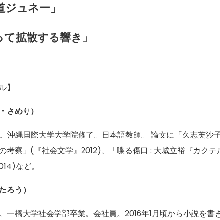
道ジュネー」
って拡散する響き」
ル】
・さめり）
まれ。沖縄国際大学大学院修了。日本語教師。 論文に「久志芙沙
考察」(『社会文学』2012)、「喋る傷口 : 大城立裕『カク
014)など。
たろう）
れ。一橋大学社会学部卒業。会社員。2016年1月頃から小説を