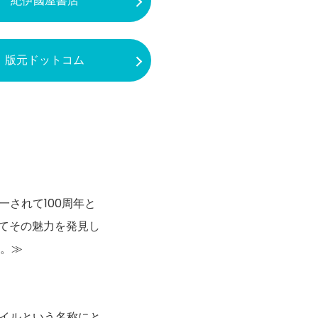
紀伊國屋書店
版元ドットコム
されて100周年と
いてその魅力を発見し
る。≫
イルという名称にと