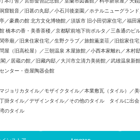
庁本庁舎／宮部金吾記念館／室蘭市図書館／料亭新茶屋／天鏡
洞窟観音／旧甚の丸邸／小石川後楽園／ホテルニューグランド
亭／豪農の館 北方文化博物館／須坂市 旧小田切家住宅／福田
館 橋本の香・美香茶楼／京都駅前地下街ポルタ／三条通のビ
関帝廟／旧来住家住宅／生野クラブ／旅館薫楽荘／旧舘家住宅
問屋（旧高松屋）／三朝温泉 木屋旅館／小西本家離れ／木村
泉閣／居蔵の館／旧藏内邸／大川市立清力美術館／武雄温泉新
センター・壺屋陶器会館
マジョリカタイル／モザイクタイル／本業敷瓦（タイル）／美
二丁掛タイル／デザインタイル／その他のタイル タイルに出
湾のタイル