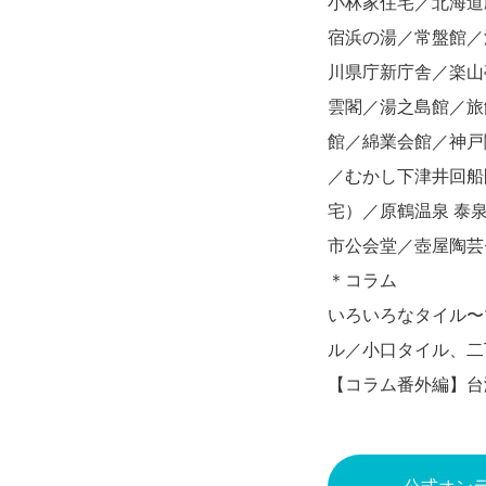
小林家住宅／北海道
宿浜の湯／常盤館／
川県庁新庁舎／楽山
雲閣／湯之島館／旅
館／綿業会館／神戸
／むかし下津井回船
宅）／原鶴温泉 泰
市公会堂／壺屋陶芸
＊コラム
いろいろなタイル〜
ル／小口タイル、
【コラム番外編】台