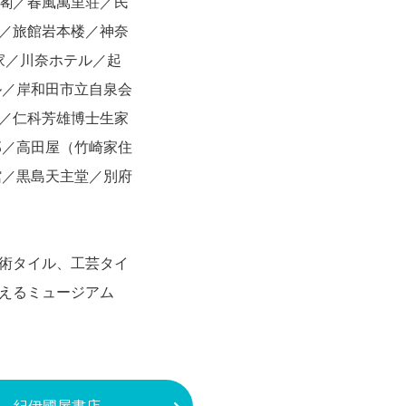
閣／春風萬里荘／民
／旅館岩本楼／神奈
家／川奈ホテル／起
ル／岸和田市立自泉会
／仁科芳雄博士生家
邸／高田屋（竹崎家住
館／黒島天主堂／別府
術タイル、工芸タイ
会えるミュージアム