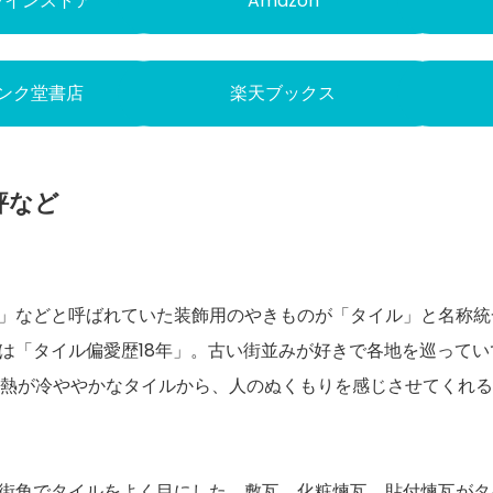
ラインストア
Amazon
ンク堂書店
楽天ブックス
評など
」などと呼ばれていた装飾用のやきものが「タイル」と名称統一
は「タイル偏愛歴18年」。古い街並みが好きで各地を巡って
情熱が冷ややかなタイルから、人のぬくもりを感じさせてくれ
街角でタイルをよく目にした。敷瓦、化粧煉瓦、貼付煉瓦がタ