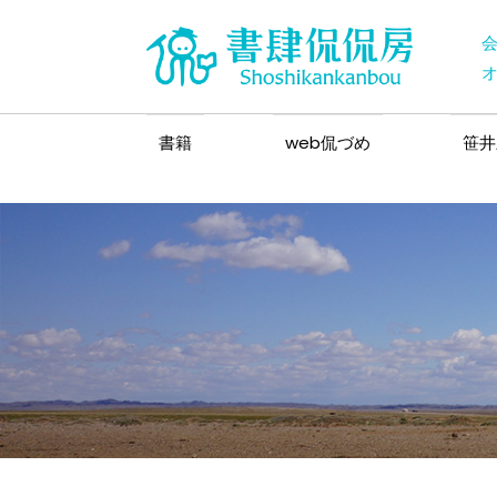
書籍
web侃づめ
笹井