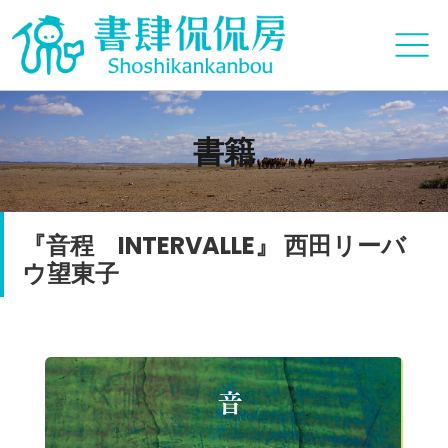
書籍
『音程 INTERVALLE』 西田リーバ
ウ望東子