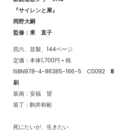
『サイレンと犀』
岡野大嗣
監修：東 直子
四六、並製、144ページ
定価：本体1,700円＋税
ISBN978-4-86385-166-5 C0092
8
刷
装画：安福 望
装丁：駒井和彬
死にたいが、生きたい