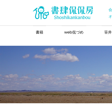
書籍
web侃づめ
笹井