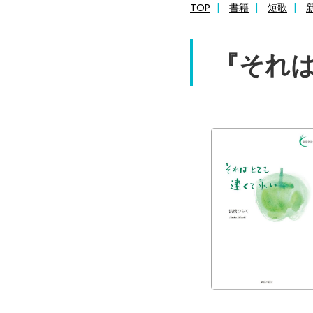
TOP
書籍
短歌
『それは