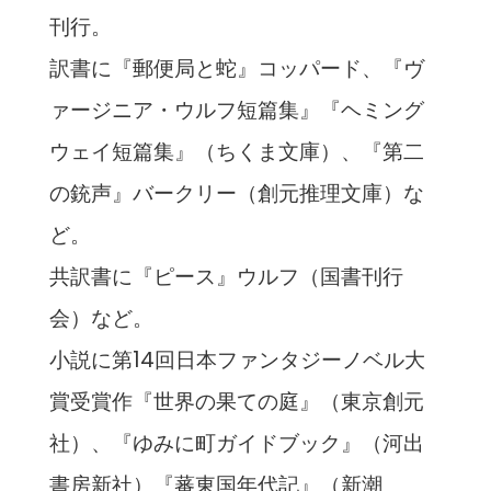
刊行。
訳書に『郵便局と蛇』コッパード、『ヴ
ァージニア・ウルフ短篇集』『ヘミング
ウェイ短篇集』（ちくま文庫）、『第二
の銃声』バークリー（創元推理文庫）な
ど。
共訳書に『ピース』ウルフ（国書刊行
会）など。
小説に第14回日本ファンタジーノベル大
賞受賞作『世界の果ての庭』（東京創元
社）、『ゆみに町ガイドブック』（河出
書房新社）『蕃東国年代記』（新潮