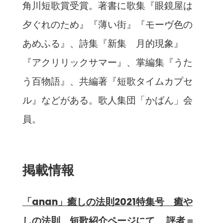
角川短歌賞受賞。著書に歌集『眼鏡屋は
夕ぐれのため』『薄い街』『モーヴ色の
あめふる』、詩集『新集 月的現象』
『アクリリックサマー』、掌編集『うた
う百物語』、共編著『短歌タイムカプセ
ル』などがある。歌人集団「かばん」会
員。
掲載情報
「anan」癒しの法則2021特集号 癒や
しの法則 短歌紹介ページにて 評者＝