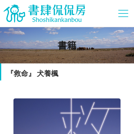
書籍
『救命』 犬養楓