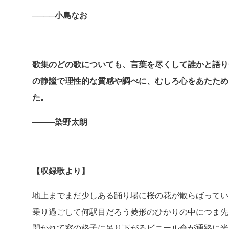
────小島なお
歌集のどの歌についても、言葉を尽くして誰かと語り
の静謐で理性的な質感や調べに、むしろ心をあたため
た。
────染野太朗
【収録歌より】
地上までまだ少しある踊り場に桜の花が散らばって
乗り過ごして何駅目だろう菱形のひかりの中につま先
開かれて窓の格子に吊り下がるビニール傘が通路に光