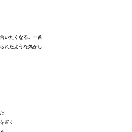
合いたくなる。一首
られたような気がし
いた
を置く
る