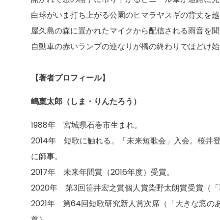
白球がいま打ち上がる公園のヒマラヤスギの背丈を越
屋久島の森に置かれたマイクから配信される雨音を
自動車の赤いランプの連なりが橋の終わりでほどけ始
【著者プロフィール】
嶋稟太郎（しま・りんたろう）
1988年 宮城県石巻市生まれ。
2014年 短歌に触れる。「未来短歌会」入会。桜井
に師事。
2017年 未来年間賞（2016年度）受賞。
2020年 第3回笹井宏之賞個人賞染野太朗賞受賞（「
2021年 第64回短歌研究新人賞次席（「大きな窓の
首）。