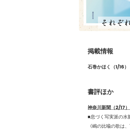
掲載情報
石巻かほく（1/16）
書評ほか
神奈川新聞（2/17
​■息づく写実派の水
《嶋の比喩の歌は、