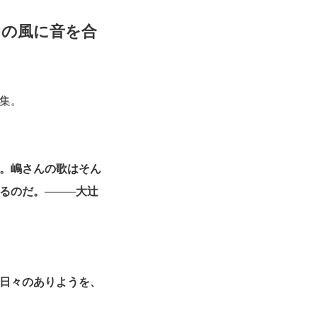
つの風に音を合
集。
。嶋さんの歌はそん
るのだ。────大辻
日々のありようを、