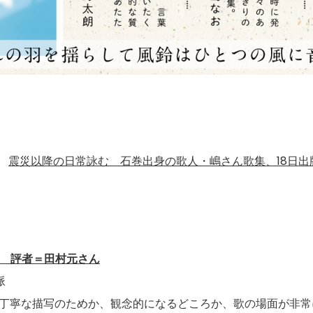
震災以降の日常詠む 石巻出身の歌人・嶋さん歌集、18日出
） 評者＝田村元さん
脈
丁寧な描写のためか、観念的になるどころか、歌の場面が非常