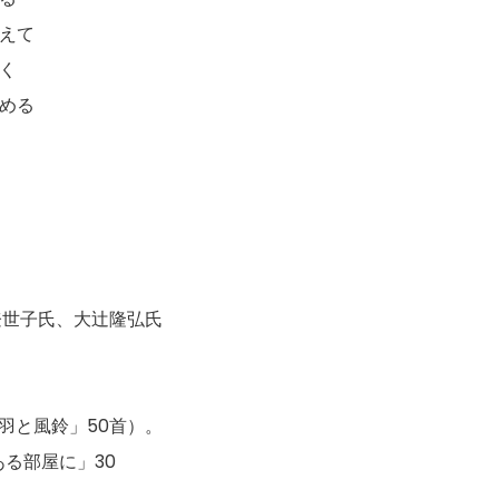
えて
聞く
める
登世子氏、大辻隆弘氏
羽と風鈴」50首）。
ある部屋に」30