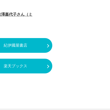
吉澤嘉代子さん（ミ
紀伊國屋書店
楽天ブックス