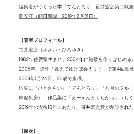
編集者がつくった本『てんとろり 笹井宏之第二歌集
島安江（朝日新聞、2019年8月21日）
【著者プロフィール】
笹井宏之（ささい・ひろゆき）
1982年佐賀県生まれ。2004年に短歌を作りはじめる
2005年、連作「数えてゆけば会えます」で第4回歌
2009年1月24日、26歳で永眠。
歌集に『
ひとさらい
』『てんとろり』『
八月のフルー
肆侃侃房）、作品集に『えーえんとくちから』（ちく
2019年の没後10年にあたり、笹井宏之賞が創設され
【目次】