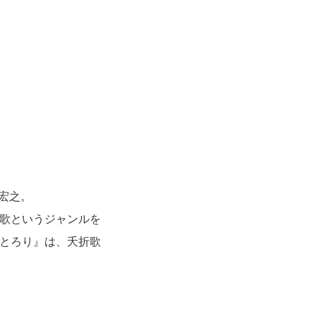
井宏之。
歌というジャンルを
とろり』は、夭折歌