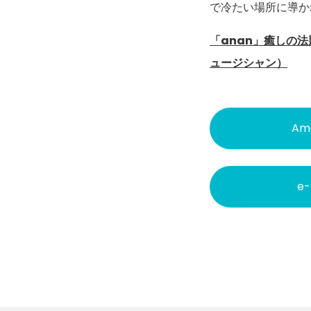
で冷たい場所に導か
「anan」癒しの
ュージシャン）
Am
e-