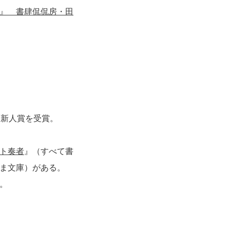
』 書肆侃侃房・田
。
葉新人賞を受賞。
ト奏者
』（すべて書
ま文庫）がある。
た。