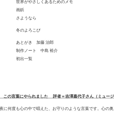
世界がやさしくあるためのメモ
画鋲
さようなら
冬のよろこび
あとがき 加藤 治郎
制作ノート 中島 裕介
初出一覧
月号 この言葉にやられました 評者＝吉澤嘉代子さん（ミュー
夜に何度も心の中で唱えた、お守りのような言葉です。心の奥