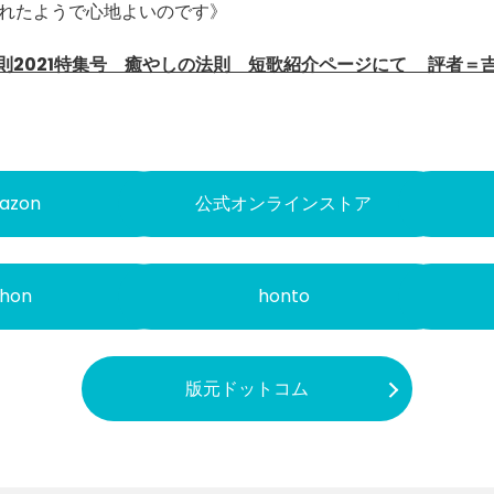
れたようで心地よいのです》
法則2021特集号 癒やしの法則 短歌紹介ページにて 評者＝
azon
公式オンラインストア
hon
honto
版元ドットコム