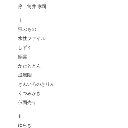
序 筒井 孝司
Ⅰ
飛ぶもの
水性ファイル
しずく
鰯雲
かたととん
成層圏
きんいろのきりん
くつみがき
仮面売り
Ⅱ
ゆらぎ