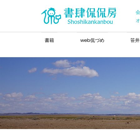
書籍
web侃づめ
笹井