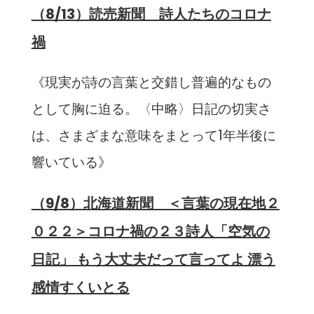
（8/13）読売新聞 詩人たちのコロナ
禍
《現実が詩の言葉と交錯し普遍的なもの
として胸に迫る。〈中略〉日記の切実さ
は、さまざまな意味をまとって1年半後に
響いている》
（9/8）北海道新聞 ＜言葉の現在地２
０２２＞コロナ禍の２３詩人「空気の
日記」 もう大丈夫だって言ってよ 漂う
感情すくいとる