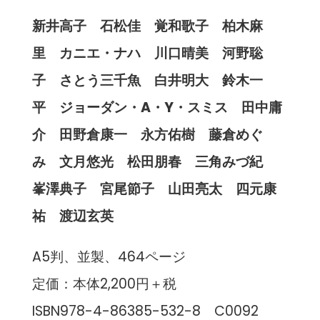
新井高子 石松佳 覚和歌子 柏木麻
里 カニエ・ナハ 川口晴美 河野聡
子 さとう三千魚 白井明大 鈴木一
平 ジョーダン・A・Y・スミス 田中庸
介 田野倉康一 永方佑樹 藤倉めぐ
み 文月悠光 松田朋春 三角みづ紀
峯澤典子 宮尾節子 山田亮太 四元康
祐 渡辺玄英
A5判、並製、464ページ
定価：本体2,200円＋税
ISBN978-4-86385-532-8 C0092