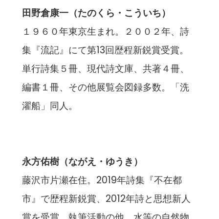
田野倉康一（たのくら・こういち）
１９６０年東京生まれ。２００２年、詩
集『流記』にて第13回歴程新鋭賞受賞。
単行詩集５冊、現代詩文庫、共著４冊、
編書１冊、その他展覧会図録多数。「洗
濯船」同人。
永方佑樹（ながえ・ゆうき）
藤沢市片瀬在住。2019年詩集『不在都
市』で歴程新鋭賞、2012年詩と思想新人
賞を受賞。執筆活動の他、水等の自然物