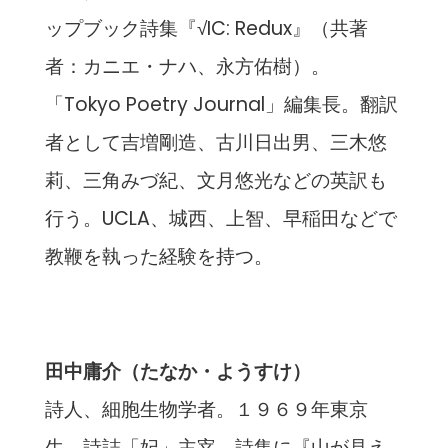
ップブック詩集『√IC: Redux』（共著
者：カニエ・ナハ、永方佑樹）。
「Tokyo Poetry Journal」編集長。翻訳
者として吉増剛造、古川日出男、三木悠
莉、三角みづ紀、文月悠光などの英訳も
行う。UCLA、城西、上智、早稲田などで
教鞭を執った経験を持つ。
田中庸介（たなか・ようすけ）
詩人、細胞生物学者。１９６９年東京
生、詩誌「妃」主宰。詩集に『山が見え