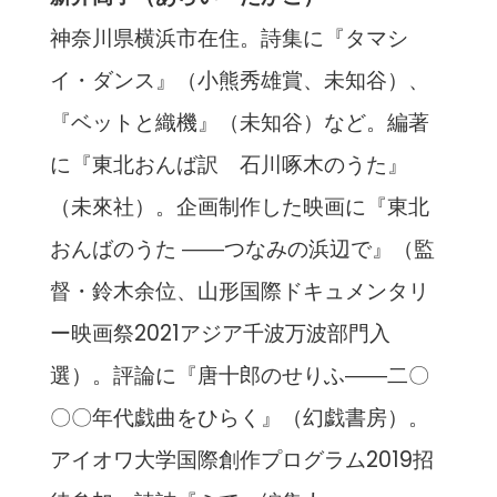
神奈川県横浜市在住。詩集に『タマシ
イ・ダンス』（小熊秀雄賞、未知谷）、
『ベットと織機』（未知谷）など。編著
に『東北おんば訳 石川啄木のうた』
（未來社）。企画制作した映画に『東北
おんばのうた ――つなみの浜辺で』（監
督・鈴木余位、山形国際ドキュメンタリ
ー映画祭2021アジア千波万波部門入
選）。評論に『唐十郎のせりふ――二〇
〇〇年代戯曲をひらく』（幻戯書房）。
アイオワ大学国際創作プログラム2019招