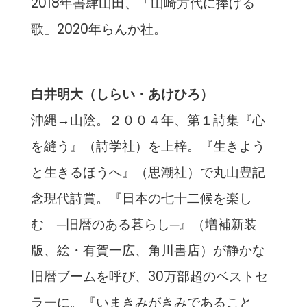
2018年書肆山田、「山崎方代に捧げる
歌」2020年らんか社。
白井明大（しらい・あけひろ）
沖縄→山陰。２００４年、第１詩集『心
を縫う』（詩学社）を上梓。『生きよう
と生きるほうへ』（思潮社）で丸山豊記
念現代詩賞。『日本の七十二候を楽し
む ─旧暦のある暮らし─』（増補新装
版、絵・有賀一広、角川書店）が静かな
旧暦ブームを呼び、30万部超のベストセ
ラーに。『いまきみがきみであること