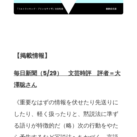
【掲載情報】
毎日新聞（5/29） 文芸時評 評者＝大
澤聡さん
《重要なはずの情報を伏せたり先送りに
したり、軽く扱ったりと、黙説法に準ず
る語りが特徴的だ（略）次の行動をやた