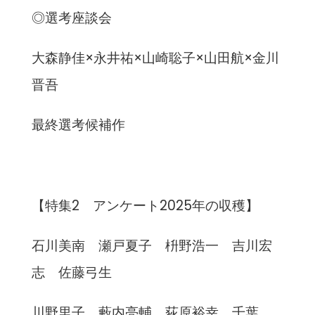
◎選考座談会
大森静佳×永井祐×山崎聡子×山田航×金川
晋吾
最終選考候補作
【特集2 アンケート2025年の収穫】
石川美南 瀬戸夏子 枡野浩一 吉川宏
志 佐藤弓生
川野里子 藪内亮輔 荻原裕幸 千葉