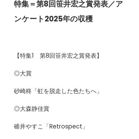
特集＝第8回笹井宏之賞発表／ア
ンケート2025年の収穫
【特集1 第8回笹井宏之賞発表】
◎大賞
砂崎柊「虹を脱走した色たちへ」
◎大森静佳賞
碓井やすこ「Retrospect」