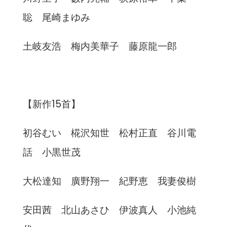
聡 尾崎まゆみ
土岐友浩 梅内美華子 藤原龍一郎
【新作15首】
初谷むい 椛沢知世 松村正直 谷川電
話 小黒世茂
大松達知 廣野翔一 紀野恵 我妻俊樹
安田茜 北山あさひ 伊波真人 小池純