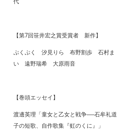
代
【第7回笹井宏之賞受賞者 新作】
ぷくぷく 汐見りら 布野割歩 石村ま
い 遠野瑞希 大原雨音
【巻頭エッセイ】
渡邊英理「童女と乙女と戦争──石牟礼道
子の短歌、自作歌集『虹のくに』」