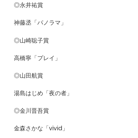
◎永井祐賞
神藤丞「パノラマ」
◎山崎聡子賞
高橋寧「プレイ」
◎山田航賞
湯島はじめ「夜の者」
◎金川晋吾賞
金森さかな「vivid」