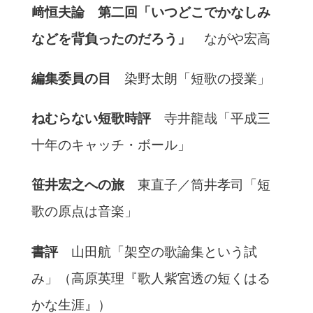
﨑恒夫論 第二回「いつどこでかなしみ
などを背負ったのだろう」​
ながや宏高
編集委員の目
染野太朗「短歌の授業」
ねむらない短歌時評
寺井龍哉「平成三
十年のキャッチ・ボール」
笹井宏之への旅
東直子／筒井孝司「短
歌の原点は音楽」
書評
山田航「架空の歌論集という試
み」（高原英理『歌人紫宮透の短くはる
かな生涯』）