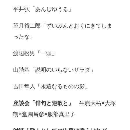
平井弘「あんじゆうる」
望月裕二郎「ずいぶんとおくにきてしま
ったな」
渡辺松男「一頭」
山階基「説明のいらないサラダ」
吉田隼人「永遠なるものの影」
座談会「
俳句と短歌と」
生駒大祐×大塚
凱×堂園昌彦×服部真里子