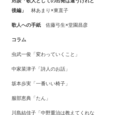
対談「
歌人としての出発は違うけれど
後編」
林あまり×東直子
歌人への手紙
佐藤弓生×堂園昌彦
コラム
虫武一俊「変わっていくこと」
中家菜津子「詩人のお話」
坂本歩実「一番いい椅子」
服部恵典「たん」
川島結佳子「中野重治は教えてくれな