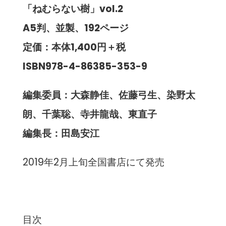
「ねむらない樹」vol.2
A5判、並製、192ページ
定価：本体1,400円＋税
ISBN978-4-86385-353-9
編集委員：大森静佳、佐藤弓生、染野太
朗、千葉聡、寺井龍哉、東直子
編集長：田島安江
2019年2月上旬全国書店にて発売
目次