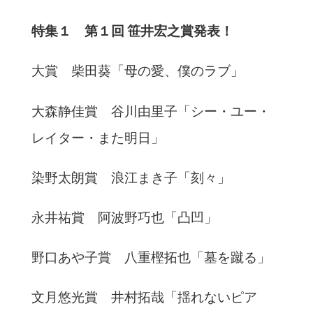
特集１ 第１回 笹井宏之賞発表！
大賞 柴田葵「母の愛、僕のラブ」
大森静佳賞 谷川由里子「シー・ユー・
レイター・また明日」
染野太朗賞 浪江まき子「刻々」
永井祐賞 阿波野巧也「凸凹」
野口あや子賞 八重樫拓也「墓を蹴る」
文月悠光賞 井村拓哉「揺れないピア