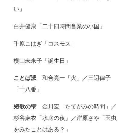
い」
白井健康「二十四時間営業の小国」
千原こはぎ「コスモス」
横山未来子「誕生日」
ことば派
和合亮一「火」／三辺律子
「十八番」
短歌の雫
金川宏「たてがみの時間」／
杉谷麻衣「水底の夜」／岸原さや「玉虫
をみたことはある？」