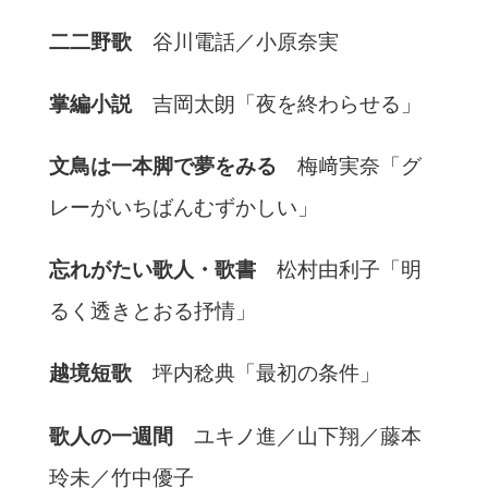
二二野歌
谷川電話／小原奈実
掌編小説
吉岡太朗「夜を終わらせる」
文鳥は一本脚で夢をみる
梅﨑実奈「グ
レーがいちばんむずかしい」
忘れがたい歌人・歌書
松村由利子「明
るく透きとおる抒情」
越境短歌
坪内稔典「最初の条件」
歌人の一週間
ユキノ進／山下翔／藤本
玲未／竹中優子