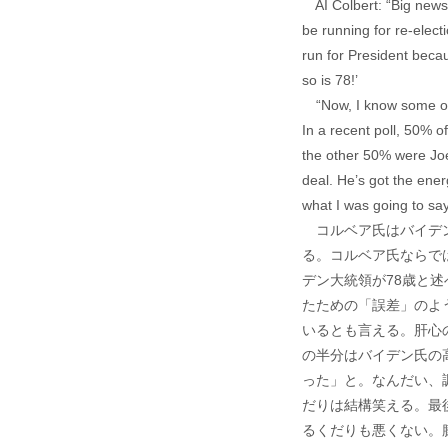
AI Colbert: “Big news 
be running for re-elect
run for President becau
so is 78!’
“Now, I know some of 
In a recent poll, 50% 
the other 50% were Joe 
deal. He’s got the ener
what I was going to say
コルベア氏はバイデン
る。コルベア氏ならで
デン大統領が78歳と述
たための「誤差」のよ
いるとも言える。肝心
の半分はバイデン氏の
った」と。なんだい、
だりは結構笑える。最
るくだりも悪くない。