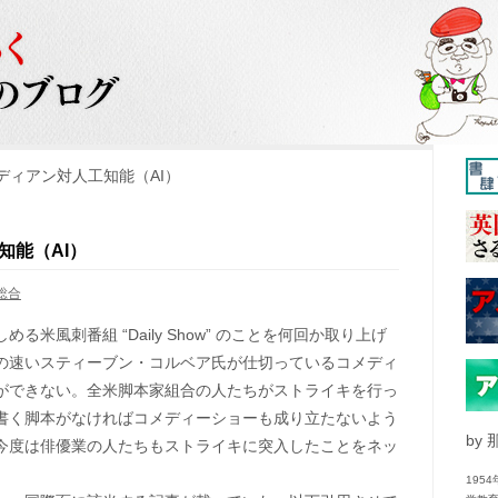
ディアン対人工知能（AI）
知能（AI）
総合
める米風刺番組 “Daily Show” のことを何回か取り上げ
の速いスティーブン・コルベア氏が仕切っているコメディ
ができない。全米脚本家組合の人たちがストライキを行っ
書く脚本がなければコメディーショーも成り立たないよう
by
今度は俳優業の人たちもストライキに突入したことをネッ
195