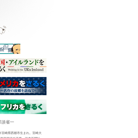
 那須省一
4年宮崎県西都市生まれ。宮崎大