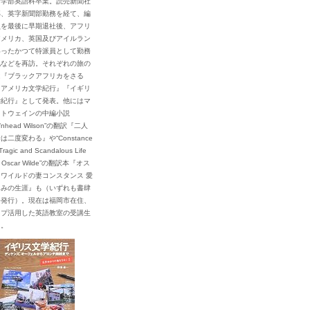
育学部英語科卒業。読売新聞社
部、英字新聞部勤務を経て、編
員を最後に早期退社後、アフリ
アメリカ、英国及びアイルラン
いったかつて特派員として勤務
地などを再訪。それぞれの旅の
は『ブラックアフリカをさる
『アメリカ文学紀行』『イギリ
学紀行』として発表。他にはマ
・トウェインの中編小説
d’nhead Wilson”の翻訳『二人
は二度変わる』や“Constance
Tragic and Scandalous Life
rs Oscar Wilde”の翻訳本『オス
ワイルドの妻コンスタンス 愛
しみの生涯』も（いずれも書肆
房発行）。現在は福岡市在住、
イプ活用した英語教室の受講生
中。