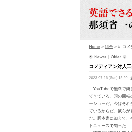
Home
>
総合
>
コメ
Newer
Older
コメディアン対人工
2023-07-16 (Sun) 15:20
YouTubeで無料で楽し
てきている。頭の回転
ーショーだ。今はそれ
ているからだ。彼らが
だ。脚本家に加えて、
トニュースで知った。