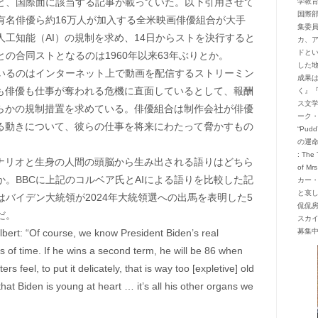
、国際面に該当する記事が載っていた。以下引用させて
学教
国際
有名俳優ら約16万人が加入する全米映画俳優組合が大手
集委
人工知能（AI）の規制を求め、14日からストを決行すると
カ、
ドと
の合同ストとなるのは1960年以来63年ぶりとか。
した
るのはインターネット上で動画を配信するストリーミン
成果
家も俳優も仕事が奪われる危機に直面しているとして、報酬
く』
ス文
何らかの規制措置を求めている。俳優組合は制作会社が俳優
ーク
せる動きについて、彼らの仕事を将来にわたって脅かすもの
“Pud
の運命
: The 
ナリオと生身の人間の頭脳から生み出される語りはどちら
of M
。BBCに上記のコルベア氏とAIによる語りを比較した記
カー・
と哀
バイデン大統領が2024年大統領選への出馬を表明した5
侃侃
だ。
スカ
募集
ert: “Of course, we know President Biden’s real
 of time. If he wins a second term, he will be 86 when
rs feel, to put it delicately, that is way too [expletive] old
hat Biden is young at heart … it’s all his other organs we