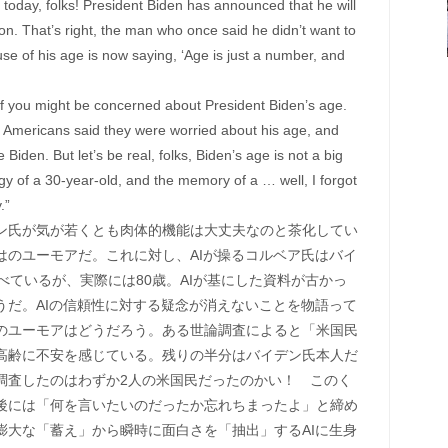
today, folks! President Biden has announced that he will
ion. That’s right, the man who once said he didn’t want to
se of his age is now saying, ‘Age is just a number, and
you might be concerned about President Biden’s age.
of Americans said they were worried about his age, and
Biden. But let’s be real, folks, Biden’s age is not a big
gy of a 30-year-old, and the memory of a … well, I forgot
.”
氏が気が若くとも肉体的機能は大丈夫なのと茶化してい
はのユーモアだ。これに対し、AIが操るコルベア氏はバイ
べているが、実際には80歳。AIが基にした資料が古かっ
うだ。AIの信頼性に対する疑念が消えないことを物語って
のユーモアはどうだろう。ある世論調査によると「米国民
高齢に不安を感じている。残りの半分はバイデン氏本人だ
調査したのはわずか2人の米国民だったのかい！ このく
後には「何を言いたいのだったか忘れちまったよ」と締め
膨大な「蓄え」から瞬時に面白さを「抽出」するAIに生身