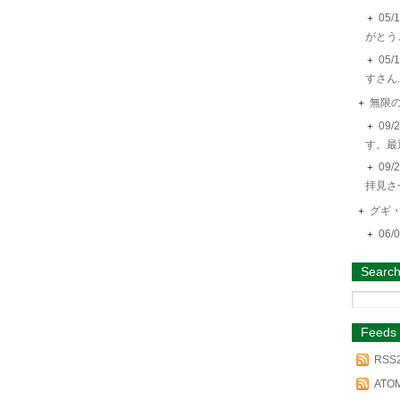
05
がとうご
05
すさん.
無限
09
す。最近
09
拝見さ
グギ
06
Searc
Feeds
RSS2
ATO