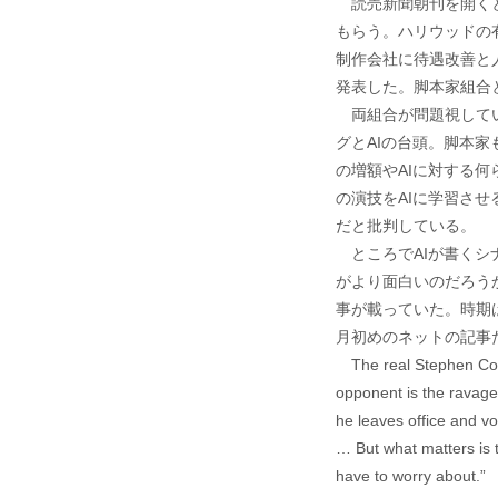
読売新聞朝刊を開くと
もらう。ハリウッドの
制作会社に待遇改善と
発表した。脚本家組合と
両組合が問題視してい
グとAIの台頭。脚本
の増額やAIに対する
の演技をAIに学習さ
だと批判している。
ところでAIが書くシ
がより面白いのだろうか
事が載っていた。時期は
月初めのネットの記事
The real Stephen Colb
opponent is the ravages
he leaves office and vote
… But what matters is t
have to worry about.”