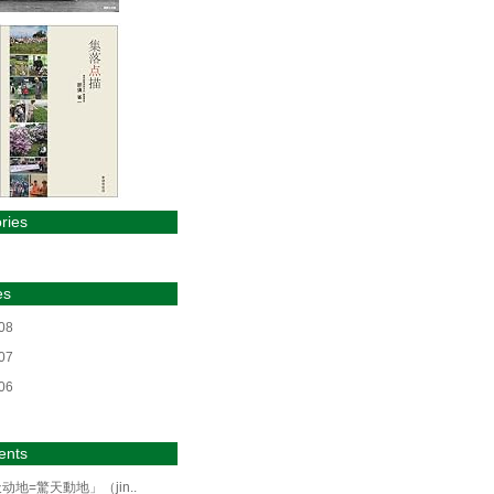
ries
es
08
07
06
nts
动地=驚天動地」（jin..