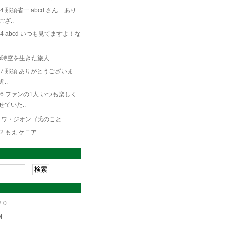
/14 那須省一 abcd さん あり
ざ..
/14 abcd いつも見てますよ！な
.
の時空を生きた旅人
/27 那須 ありがとうございま
..
/26 ファンの1人 いつも楽しく
せていた..
・ワ・ジオンゴ氏のこと
/02 もえ ケニア
h
.0
M