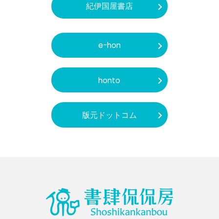
紀伊国屋書店
e-hon
honto
版元ドットコム