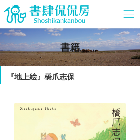
書籍
『地上絵』橋爪志保