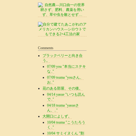
Comments
ブラックベリーと向き合
う。
07/09 you "本当にステキ
な.."
07/09 tsuma "youさん、
お.."
花のある部屋、その後。
04/14 yasue "いつも読ん
で.."
04/18 tsuma "yasueさ
ん、.."
大開口によしず。
10/04 tsuma "こうたろう
く.."
10/04 サミイヌくん "割