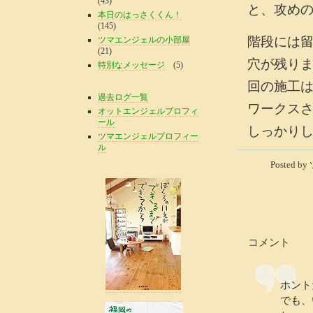
(43)
と、攻め
本日のはっさくくん！
(145)
階段には
ツマエンジェルの小部屋
(21)
穴が残り
特別なメッセージ
(5)
回の施工
過去ログ一覧
ワークス
オットエンジェルプロフィ
ール
しっかり
ツマエンジェルプロフィー
ル
Posted b
コメント
ホント
でも、