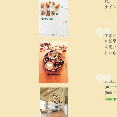
ね。
ナイス
すぎち
年始早
を思い
にいら
aodkJ3 
[url=
ht
[link=
h
http://