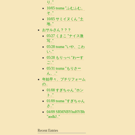
り.."
10/05 tsuma "ふむふむ。
そ.."
10/05 サミイヌくん "土
地.."
おサルさん？？？
05/27 くまこ "ナイス激
写.."
05/28 tsuma "いや、こわ
い.."
05/28 もりっぺ "わーす
ご.."
05/31 tsuma "もりさー
ん、.."
年始早々、プチリフォーム
の..
01/08 すぎちゃん "ホン
ト.."
01/09 tsuma "すぎちゃん
さ.."
04/09 SRMNBYhuHYBh
"aodkJ.."
Recent Entries