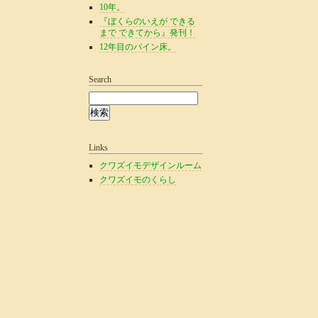
10年。
『ぼくらのいえが できる
まで できてから』発刊！
12年目のパイン床。
Search
Links
クワズイモデザインルーム
クワズイモのくらし