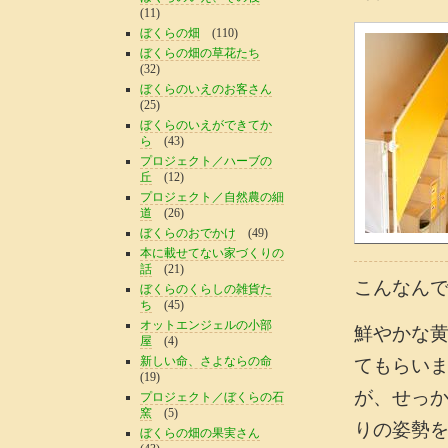
(11)
ぼくらの畑
(110)
ぼくらの畑の草花たち
(32)
ぼくらのいえのお客さん
(25)
ぼくらのいえができてか
ら
(43)
プロジェクト／ハーブの
丘
(12)
プロジェクト／自然農の細
道
(26)
ぼくらのおでかけ
(49)
本に載せてない家づくりの
話
(21)
こんなん
ぼくらのくらしの雑貨た
ち
(45)
オットエンジェルの小部
鮮やかな
屋
(4)
新しい命、さよならの命
てもらい
(19)
が、せっ
プロジェクト／ぼくらの石
窯
(5)
りの姿勢
ぼくらの畑の果実さん