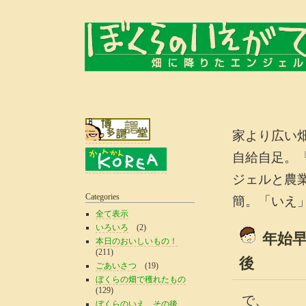
家より広い
自給自足。
ジェルと農
Categories
簡。「いえ
全て表示
いろいろ
(2)
年始
本日のおいしいもの！
(211)
後
ごあいさつ
(19)
ぼくらの畑で穫れたもの
(129)
で、
ぼくらのいえ、その後