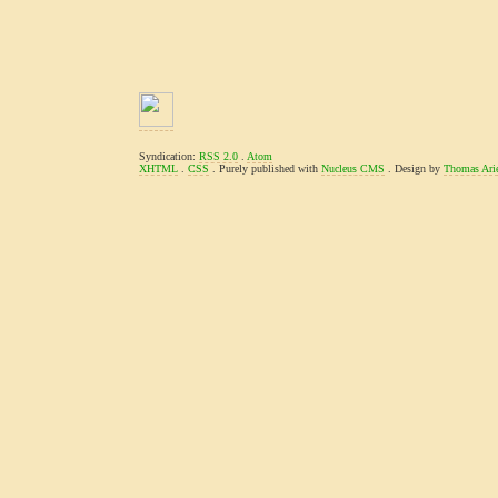
Syndication:
RSS 2.0
.
Atom
XHTML
.
CSS
. Purely published with
Nucleus CMS
. Design by
Thomas Ari