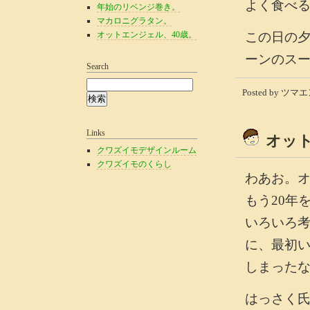
よく食べ
年始のリベンジ巻き。
マカロニグラタン。
オットエンジェル、40歳。
この日の
ーンのス
Search
Posted by ツマエン
Links
オット
クワズイモデザインルーム
クワズイモのくらし
わあお。オ
もう20年
いろいろ
に、最初
しまった
はっさく