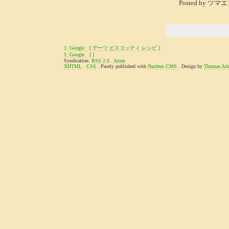
Posted by ツマエン
1: Google [ デーツ ビスコッティ レシピ ]
1: Google [ ]
Syndication:
RSS 2.0
.
Atom
XHTML
.
CSS
. Purely published with
Nucleus CMS
. Design by
Thomas Ari