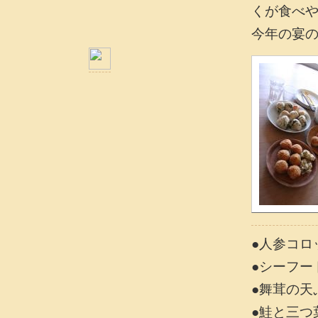
くが食べ
今年の宴
●人参コロ
●シーフー
●舞茸の天
●鮭と三つ