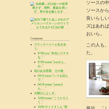
ソースの
ソースか
良いらし
ズはあれ
おいら。
Comments
この人も
ブラックベリーと向き合
う。
た。
07/09 you "本当にステキ
な.."
07/09 tsuma "youさん、
お.."
花のある部屋、その後。
04/14 yasue "いつも読ん
で.."
04/18 tsuma "yasueさ
ん、.."
大開口によしず。
10/04 tsuma "こうたろう
く.."
10/04 サミイヌくん "割
最近、「