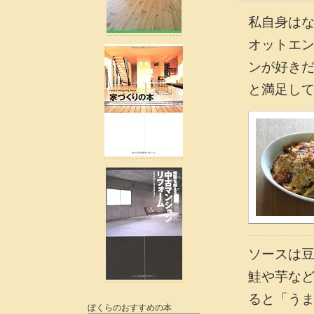
私自身は
オットエ
ンが好き
と満足し
ソースは
鮭や芋な
ると「う
ぼくらのおすすめの本