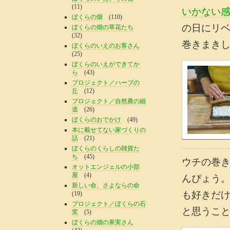
(11)
いかない
ぼくらの畑
(110)
の日にリ
ぼくらの畑の草花たち
(32)
巻きまき
ぼくらのいえのお客さん
(25)
ぼくらのいえができてか
ら
(43)
プロジェクト／ハーブの
丘
(12)
プロジェクト／自然農の細
道
(26)
ぼくらのおでかけ
(49)
本に載せてない家づくりの
話
(21)
ぼくらのくらしの雑貨た
ち
(45)
ウチの巻
オットエンジェルの小部
屋
(4)
んぴょう
新しい命、さよならの命
も好きだ
(19)
プロジェクト／ぼくらの石
と思うこ
窯
(5)
ぼくらの畑の果実さん