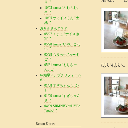
り.."
10/05 tsuma "ふむふむ。
そ.."
10/05 サミイヌくん "土
地.."
おサルさん？？？
05/27 くまこ "ナイス激
写.."
05/28 tsuma "いや、こわ
い.."
05/28 もりっぺ "わーす
ご.."
はいはい
05/31 tsuma "もりさー
ん、.."
年始早々、プチリフォーム
の..
01/08 すぎちゃん "ホン
ト.."
01/09 tsuma "すぎちゃん
さ.."
04/09 SRMNBYhuHYBh
"aodkJ.."
Recent Entries