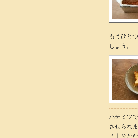
もうひと
しょう。
ハチミツ
させられ
う十分か