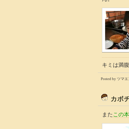
キミは満
Posted by ツマエン
カボ
また
この