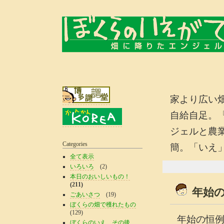
家より広い
自給自足。
ジェルと農
Categories
簡。「いえ
全て表示
いろいろ
(2)
本日のおいしいもの！
(211)
年始
ごあいさつ
(19)
ぼくらの畑で穫れたもの
(129)
年始の恒
ぼくらのいえ、その後