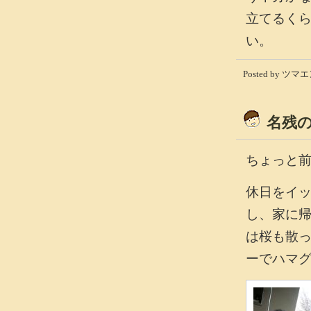
立てるく
い。
Posted by ツマエン
名残
ちょっと
休日をイ
し、家に
は桜も散
ーでハマ