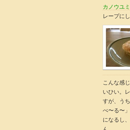
カノウユ
レープに
こんな感
いひい。
すが、う
べ〜る〜
になるし
ん。