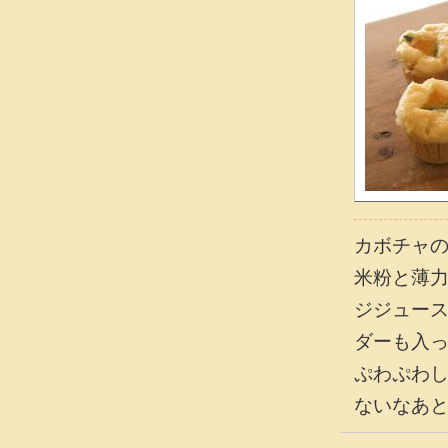
カボチャ
米粉と薄
ジジュー
ダーも入
ぷわぷわし
ないなあ