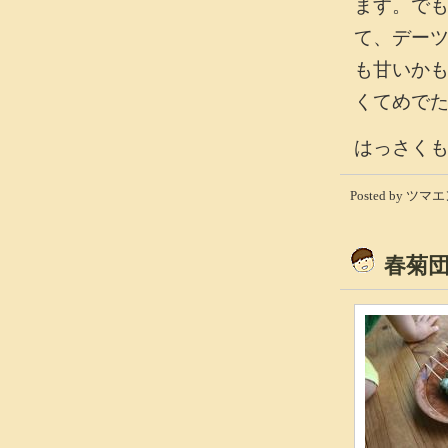
ます。で
て、デー
も甘いか
くてめで
はっさく
Posted by ツマエン
春菊