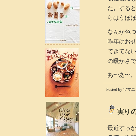
た。する
らはうほ
なんか色
昨年はお
できてな
の暖かさ
あ〜あ〜
Posted by ツマエン
実り
最近すっ