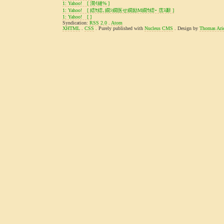
1: Yahoo! [ 濶ｲ縺% ]
1: Yahoo! [ 繧ｹ繧､繝ｼ繝医せ繝励Μ繝ｳ繧ｰ 霑ｽ辭 ]
1: Yahoo! [ ]
Syndication:
RSS 2.0
.
Atom
XHTML
.
CSS
. Purely published with
Nucleus CMS
. Design by
Thomas Ari