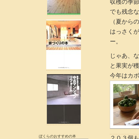
収穫の季
でも残念
（夏から
はっさく
ー。
じゃあ、
と果実が
今年はカ
ぼくらのおすすめの本
２０３個