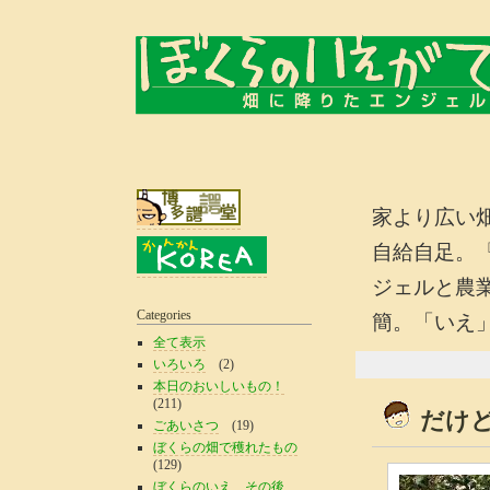
家より広い
自給自足。
ジェルと農
Categories
簡。「いえ
全て表示
いろいろ
(2)
本日のおいしいもの！
(211)
だけ
ごあいさつ
(19)
ぼくらの畑で穫れたもの
(129)
ぼくらのいえ、その後