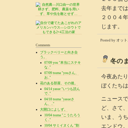
去年まで
２００４
じます。
Posted by オット
Comments
ブラックベリーと向き合
う。
冬の
07/09 you "本当にステキ
な.."
07/09 tsuma "youさん、
今夜あた
お.."
花のある部屋、その後。
ぼくたち
04/14 yasue "いつも読ん
で.."
ニュース
04/18 tsuma "yasueさ
ん、.."
ど、さて
大開口によしず。
10/04 tsuma "こうたろう
いま、う
く.."
エンドウ
10/04 サミイヌくん "割