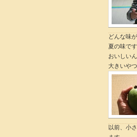
どんな味
夏の味で
おいしい
大きいや
以前、小