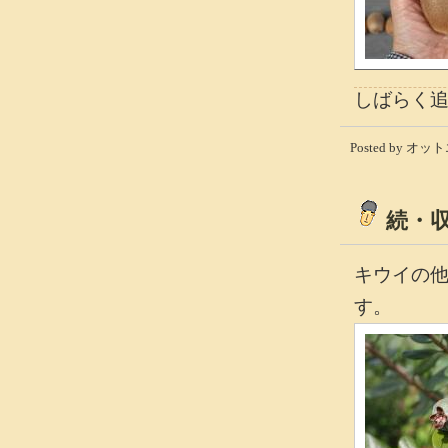
しばらく
Posted by オット
続・
キウイの
す。