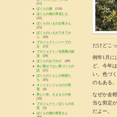
(11)
ぼくらの畑
(110)
ぼくらの畑の草花たち
(32)
ぼくらのいえのお客さん
(25)
ぼくらのいえができてか
ら
(43)
プロジェクト／ハーブの
だけどこ
丘
(12)
プロジェクト／自然農の細
道
(26)
例年1月に
ぼくらのおでかけ
(49)
ど、今年
本に載せてない家づくりの
話
(21)
い。色づ
ぼくらのくらしの雑貨た
ち
(45)
のもある
オットエンジェルの小部
屋
(4)
なぜか金
新しい命、さよならの命
(19)
当な剪定
プロジェクト／ぼくらの石
窯
(5)
だよー。
ぼくらの畑の果実さん