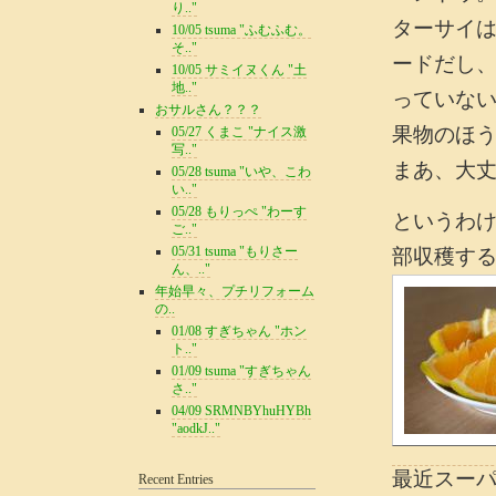
り.."
ターサイ
10/05 tsuma "ふむふむ。
そ.."
ードだし
10/05 サミイヌくん "土
地.."
っていな
おサルさん？？？
果物のほ
05/27 くまこ "ナイス激
写.."
まあ、大
05/28 tsuma "いや、こわ
い.."
05/28 もりっぺ "わーす
というわ
ご.."
05/31 tsuma "もりさー
部収穫す
ん、.."
年始早々、プチリフォーム
の..
01/08 すぎちゃん "ホン
ト.."
01/09 tsuma "すぎちゃん
さ.."
04/09 SRMNBYhuHYBh
"aodkJ.."
最近スー
Recent Entries