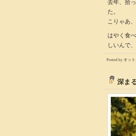
去年、拾
た。
こりゃあ
はやく食
しいんで
Posted by オット
深ま