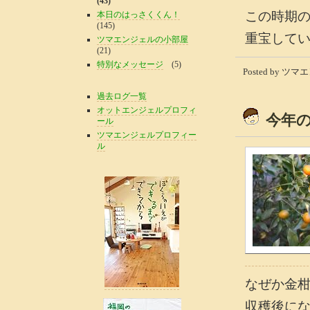
(43)
この時期
本日のはっさくくん！
(145)
重宝して
ツマエンジェルの小部屋
(21)
特別なメッセージ
(5)
Posted by ツマエン
過去ログ一覧
オットエンジェルプロフィ
今年
ール
ツマエンジェルプロフィー
ル
なぜか金
収穫後に