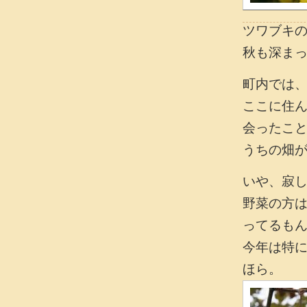
ツワブキ
秋も深ま
町内では
ここに住
会ったこ
うちの畑
いや、寂
野菜の方
ってるも
今年は特
ほら。