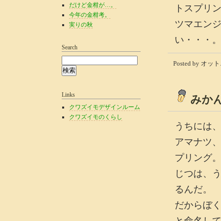
だけど金柑が…。
トスプリ
今年の金柑考。
ツマエン
実りの秋
い・・・
Search
Posted by オット
Links
みか
クワズイモデザインルーム
クワズイモのくらし
うちには
アマナツ
プリング
じつは、
るんだ。
だからぼ
と命名し