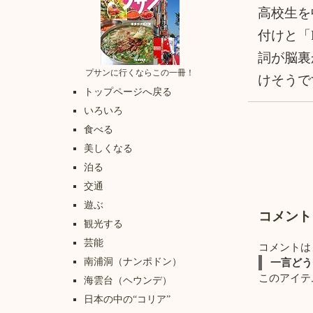
高校生を
付けと「No
詞が脳裏
プサンに行くならこの一冊！
けそうで
トップページへ戻る
いろいろ
食べる
美しくなる
泊る
交通
遊ぶ
コメント
観光する
芸能
コメントは
南浦洞（ナンポドン）
一言どう
このアイテ
海雲台（ヘウンデ）
日本の中の“コリア”