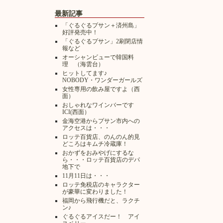
最新記事
「ぐるぐるプサン＋済州島」
好評発売中！
「ぐるぐるプサン」2刷閉店情
報など
オーシャンビューで韓国料
理 （海雲台）
ヒットしてます♪
NOBODY・ワンダーガールズ
女性専用の飲み屋ですよ（西
面）
おしゃれなワインバーです
ICI(西面）
金海空港からプサン市内への
アクセスは・・・
ロッテ百貨店、のんのん的見
どころはキムチ冷蔵庫！
おかずをおみやげにするな
ら・・・ロッテ百貨店のデパ
地下で
11月11日は・・・
ロッテ免税店のキャラクター
が豪華に変わりました！
福岡から飛行機だと、ラクチ
ン♪
ぐるぐるアイスだー！ アイ