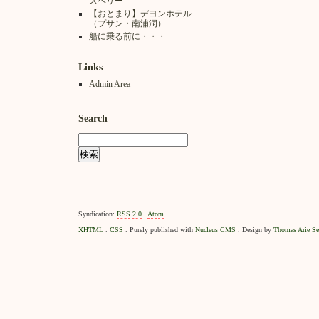
スベリー
【おとまり】デヨンホテル
（プサン・南浦洞）
船に乗る前に・・・
Links
Admin Area
Search
Syndication:
RSS 2.0
.
Atom
XHTML
.
CSS
. Purely published with
Nucleus CMS
. Design by
Thomas Arie Se