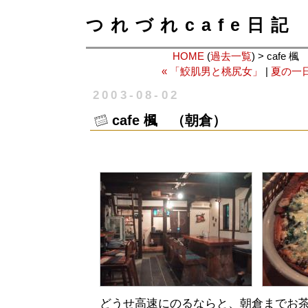
つれづれcafe日記
HOME
(
過去一覧
) > cafe
« 「鮫肌男と桃尻女」
|
夏の一日
2003-08-02
cafe 楓 （朝倉）
どうせ高速にのるならと、朝倉までお