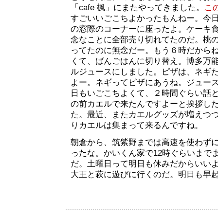
「cafe 楓」にまたやってきました。
こ
すごいいごこちよかったもんねー。今
の窓際のコーナーに座ったよ。ケーキ
念なことに全部売り切れてたのだ。桃
ってたのに無念だー。もう６時だから
くて、ばんごはんに切り替え。博多万能
ルジュースにしました。ピザは、ネギ
よー。ネギってピザにあうね。ジュー
日もいごこちよくて、２時間ぐらい話
の前カエルで来たんですよーと挨拶し
た。最近、またカエルグッズが増えつ
りカエルは集まって来るんですね。
朝倉から、筑紫野までは高速を使わず
ったな。かいくん家で12時ぐらいまで
だ。土曜日って明日も休みだからいい
大王と萩に遊びに行くのだ。明日も早