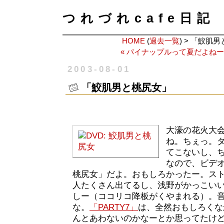
つれづれcafe日記
HOME
(
過去一覧
) > 「鮫肌
« パイナップルって夏だよね
2003-08-01
「鮫肌男と桃尻女」
大濠の花火大
ね。ちぇっ。
てこないし、
なので、ビデ
桃尻女」だよ。おもしろかったー。ス
人たくさん出てるし、浅野がかっこい
しー（ココリコ降板がくやまれる）。
な。
「PARTY7」
は、全然おもしろくな
んとあわないのかなーとか思ってたけ