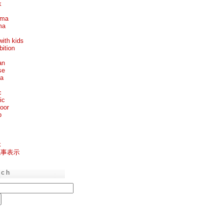
k
ema
ma
with kids
bition
an
se
ea
c
ic
oor
p
k
記事表示
rch