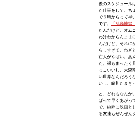
後のスケジュールは
た仕事をして、ち
で６時からって早
です。
「乱歩地獄
たんだけど、オム
わけわからんまま
んだけど、それに
らしすぎて、わざ
亡人がやばい。あ
た。裸もまったく
っこいいし、大森
い世界なんだろう
いし、緒川たまき
と、どれもなんか
ばって早くあがっ
で、純粋に映画と
る友達もぜんぜん