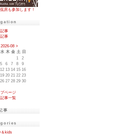
侃房も参加します！
igation
の記事
の記事
2026-08
>
水
木
金
土
日
1
2
5
6
7
8
9
12
13
14
15
16
19
20
21
22
23
26
27
28
29
30
ップページ
去記事一覧
記事
egories
y＆kids