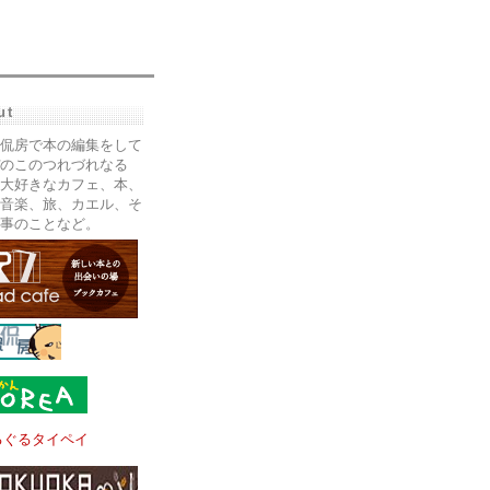
ut
侃房で本の編集をして
のこのつれづれなる
大好きなカフェ、本、
音楽、旅、カエル、そ
事のことなど。