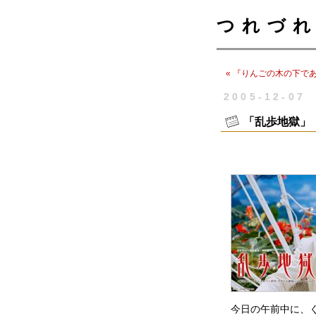
つれづれ
« 『りんごの木の下で
2005-12-07
「乱歩地獄」
今日の午前中に、