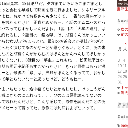
15日見本、19日納品だ。夕方までいろいろこまごまとし
書肆侃
ょっと会社を早退して映画を観に行きました。シネリーブル
いよね。おかけでお客さんも少なくて、一番前の席をゲット
Nav
」
を観たんだけど、正直だめかもー。４話のオムニバスだっ
ニバスってむずかしいんだよね。１話目の「火星の運河」は
次
前
に終わるし、２話目の「鏡地獄」は、成宮くんはかっこいい
からむ女3人がちょっとね。最初のお茶会とか演技がわざと
<
とへたく演じてるのかなーとか思うぐらい。とくに、あの未
月
火
んなのと成宮くんがからむのはほんとかんべんしてほしかっ
見たくないし。3話目の「芋虫」これもねー。松田龍平はか
3
4
10
11
南朋も岡元夕紀子もすごかったけど、きっと原作はもっと深
17
18
なーと。最後の「蟲」は、浅野がほんとくるってて、おかし
24
25
って年とらないなーと思ったけど、どうもねー。
31
ト
いまいちだった。途中寝てたりとかもしたし、けっこうがん
過
て観にきたのにこれって。。。ぴのこは原作読んでないの
して観れたんだけど、こんな感じで、原作を読んだことのあ
注目
ダメだーって言ってた。原作には到底およばないって。
Cat
bab