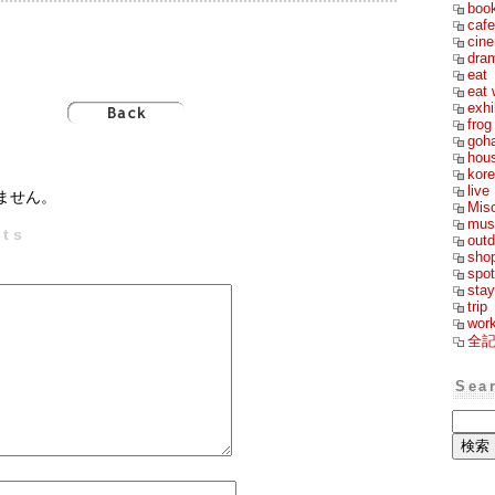
boo
cafe
cin
dra
eat
eat 
exhi
frog
goh
hou
kor
live
ません。
Mis
mus
ts
outd
sho
spot
stay
trip
wor
全
Sea