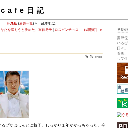
cafe日記
HOME
(
過去一覧
) > 「乱歩地獄」
Abo
あなたを産もうと決めた』重信房子
|
ロスピンチョス （綱場町） »
書肆侃
いるぴ
日々。
映画、
18:00
して仕
ぐるプサはほんとに校了。しっかり１年かかっちゃった。今