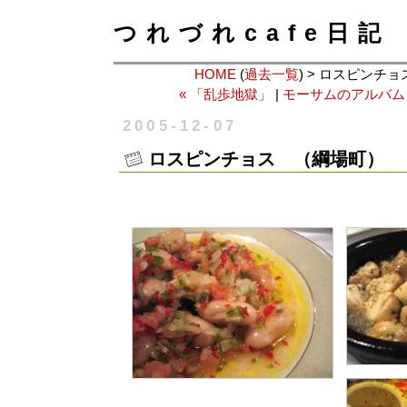
つれづれcafe日記
HOME
(
過去一覧
) > ロスピンチ
« 「乱歩地獄」
|
モーサムのアルバム
2005-12-07
ロスピンチョス （綱場町）