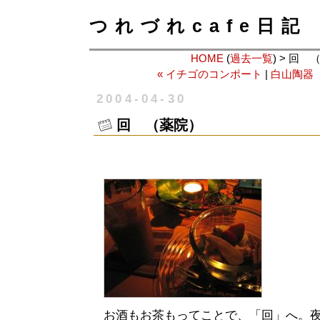
つれづれcafe日記
HOME
(
過去一覧
) > 回
« イチゴのコンポート
|
白山陶器 
2004-04-30
回 （薬院）
お酒もお茶もってことで、「回」へ。