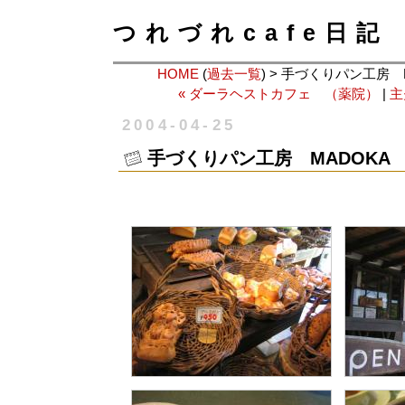
つれづれcafe日記
HOME
(
過去一覧
) > 手づくりパン工房
« ダーラヘストカフェ （薬院）
|
主
2004-04-25
手づくりパン工房 MADOKA