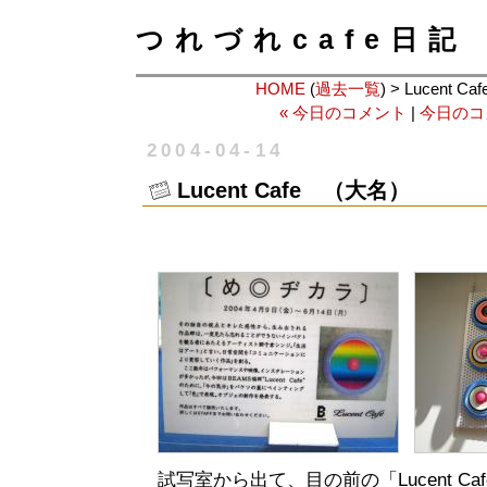
つれづれcafe日記
HOME
(
過去一覧
) > Lucent 
« 今日のコメント
|
今日のコ
2004-04-14
Lucent Cafe （大名）
試写室から出て、目の前の「Lucent C