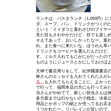
ランチは、パスタランチ（1,050円）
ダ、スープ、パン、ドリンクがつくの
という「イイダコと葉わさびのブイヤ
見た目もさわやかだけど、目でも楽し
そえてあって、おいしかったなー。葉
れ、また食べに来たいな。ほうれん草
ドリンクをコーヒーを選んだんだけど
す。ミルク入れてもにがにがだったの
ものようにジュースとかにしておけば
天神で書店周りをして、紀伊國屋書店
林さんのエッセイを入れてくれた人が
る」
も入れてもらえることに。よかっ
で行って、福岡本店の方にも行ってみ
当さんがやめてて、新しい担当さんは
多方面までは行かないので残念。冷泉
用品とかポップの紙とか売ってるお店
うつかれたー。リバレインが近いので