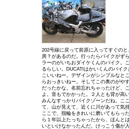
202号線に戻って前原に入ってすぐの
房？があるのだ。行ったらバイクがず
ラーのがいちおダイケくんのバイク。
るらしい。DUCATIはかいくんのバイ
こいいねー。デザインがシンプルなと
らおっきいねー。そしてこの奥のがや
だったかな。名前忘れちゃったけど、
よ。音もでかかった。２人とも背が高
みんなすっかりバイクゾーンだね。こ
て、山が見えて、近くに川があって気
ここで、指輪をきれいに磨いてもらっ
ら１年以上たっちゃったから、ほんと
いといけなかったんだ。けっこう傷が