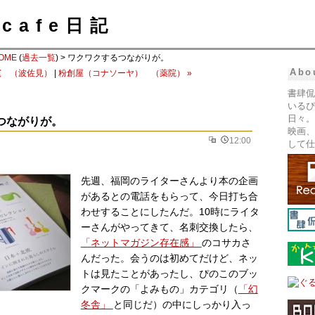
cafe日記
OME
(
過去一覧
) > ワクワクするつながりが。
Abo
窯 （波佐見）
|
粉創屋（コナソーヤ） （薬院） »
書肆侃
いるぴ
日々。
つながりが。
映画、
12:00
して仕
先週、福岡のライターさんより本の企画
があるとの電話をもらって、今日打ち合
わせすることにしたんだ。10時にライタ
ーさんがやってきて、名刺交換したら、
「ネットマガジン存在感」
のコサカさ
んだった。会うのは初めてだけど、ネッ
トは見たことがあったし、ぴのこのブッ
クマークの「よみもの」カテゴリ（
「幻
冬舎」
と同じだ）の中にしっかり入っ