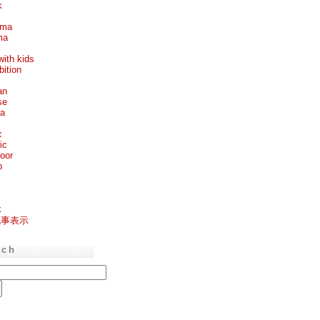
k
ema
ma
with kids
bition
an
se
ea
c
ic
oor
p
k
記事表示
rch