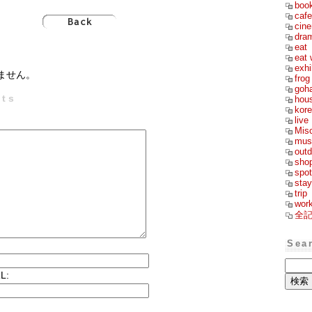
boo
cafe
cin
dra
eat
eat 
exhi
ません。
frog
goh
ts
hou
kor
live
Mis
mus
outd
sho
spot
stay
trip
wor
全
Sea
L: