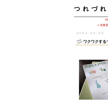
つれづれ
H
« 光春
2004-04-05
ワクワクする