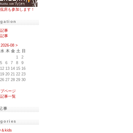
侃房も参加します！
igation
の記事
の記事
2026-08
>
水
木
金
土
日
1
2
5
6
7
8
9
12
13
14
15
16
19
20
21
22
23
26
27
28
29
30
ップページ
去記事一覧
記事
egories
y＆kids