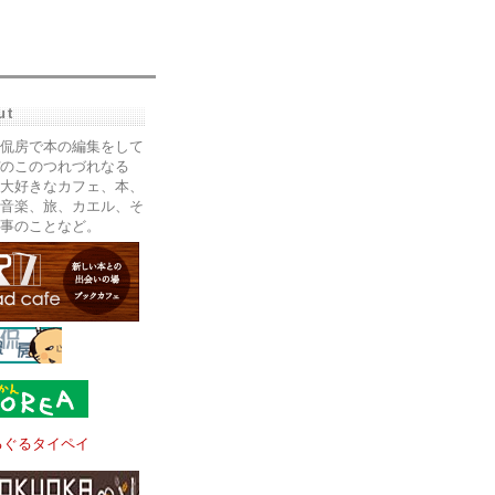
ut
侃房で本の編集をして
のこのつれづれなる
大好きなカフェ、本、
音楽、旅、カエル、そ
事のことなど。