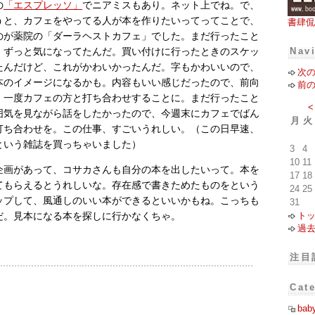
の
「エスプレッソ」
でニアミスもあり。ネット上でね。で、
うと、カフェをやってる人が本を作りたいってってことで、
書肆侃
のが薬院の「ダーラヘストカフェ」でした。まだ行ったこと
Nav
、ずっと気になってたんだ。買い付けに行ったときのスケッ
たんだけど、これがかわいかったんだ。字もかわいいので、
次
本のイメージになるかも。内容もいい感じだったので、前向
前
、一度カフェの方と打ち合わせすることに。まだ行ったこと
<
囲気を見ながら話をしたかったので、今週末にカフェでばん
月
火
打ち合わせを。この仕事、すごいうれしい。（この日早速、
という雑誌を買っちゃいました）
3
4
10
11
企画があって、コサカさんも自分の本を出したいって。本を
17
18
てもらえるとうれしいな。存在感で書きためたものをという
24
25
ップして、風通しのいい本ができるといいかもね。こっちも
31
ト
だ。見本になる本を探しに行かなくちゃ。
過
注目
Cat
bab