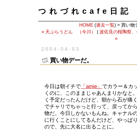
つれづれcafe日記
HOME
(
過去一覧
) > 買い
« 天ぷらうどん （今川）
|
波佐見の桜陶祭、
»
2004-04-03
買い物デーだ。
今日は朝イチで
「amie」
でカラー＆カ
くのに、このままじゃあんまりかなと
く予定だったんだけど、朝から石が痛
でチャリでちゃっと行って、戻ってか
物だ。今日しかないもんね。キャナル
に行くことにしてるんだけど、やっぱ
ので、先に大名に出ることに。