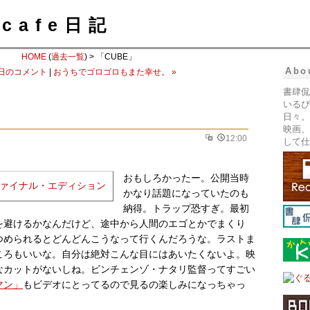
cafe日記
HOME
(
過去一覧
) > 「CUBE」
Abo
今日のコメント
|
おうちでゴロゴロもまた幸せ。 »
書肆侃
いるぴ
日々。
映画、
12:00
して仕
おもしろかったー。公開当時
かなり話題になっていたのも
納得。トラップ恐すぎ。最初
を避けるかなんだけど、途中から人間のエゴとかでまくり
つめられるとどんどんこうなって行くんだろうな。ラストま
ころもいいな。自分は絶対こんな目にはあいたくないよ。映
なカットがないしね。ビンチェンゾ・ナタリ監督ってすごい
マン」
もビデオにとってるので見るの楽しみになっちゃっ