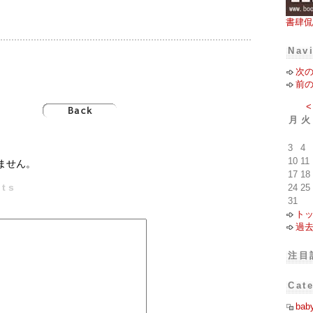
書肆侃
Nav
次
前
<
月
火
3
4
10
11
ません。
17
18
ts
24
25
31
ト
過
注目
Cat
bab