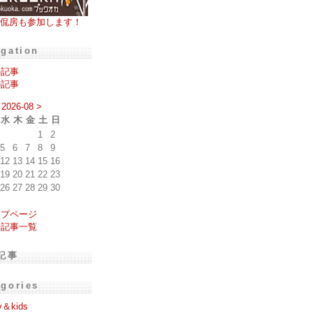
侃房も参加します！
igation
の記事
の記事
2026-08
>
水
木
金
土
日
1
2
5
6
7
8
9
12
13
14
15
16
19
20
21
22
23
26
27
28
29
30
ップページ
去記事一覧
記事
egories
y＆kids