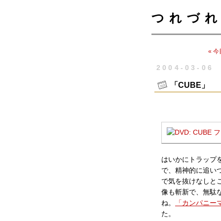
つれづれ
« 
2004-03-06
「CUBE」
はいかにトラップ
で、精神的に追い
で気を抜けなしと
像も斬新で、無駄
ね。
「カンパニー
た。