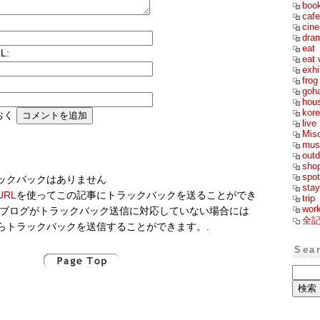
boo
cafe
cin
dra
eat
L:
eat 
exhi
frog
goh
hou
kor
おく
live
Mis
mus
outd
sho
spot
ックバックはありません
stay
RL
を使ってこの記事にトラックバックを送ることができ
trip
wor
のブログがトラックバック送信に対応していない場合には
全
らトラックバックを送信することができます。.
Sea