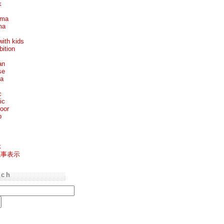
k
ema
ma
with kids
bition
an
se
ea
c
ic
oor
p
k
記事表示
rch