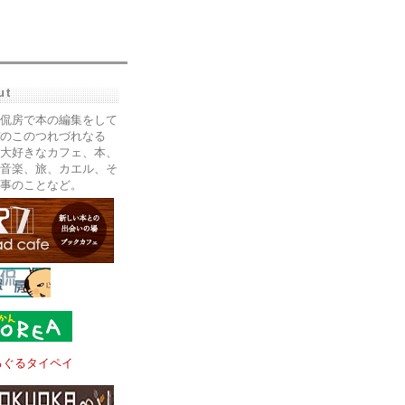
ut
侃房で本の編集をして
のこのつれづれなる
大好きなカフェ、本、
音楽、旅、カエル、そ
事のことなど。