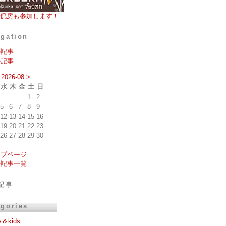
侃房も参加します！
igation
の記事
の記事
2026-08
>
水
木
金
土
日
1
2
5
6
7
8
9
12
13
14
15
16
19
20
21
22
23
26
27
28
29
30
ップページ
去記事一覧
記事
egories
y＆kids