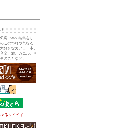
ut
侃房で本の編集をして
のこのつれづれなる
大好きなカフェ、本、
音楽、旅、カエル、そ
事のことなど。