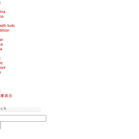
k
ema
ma
with kids
bition
an
se
ea
c
ic
oor
p
k
記事表示
rch