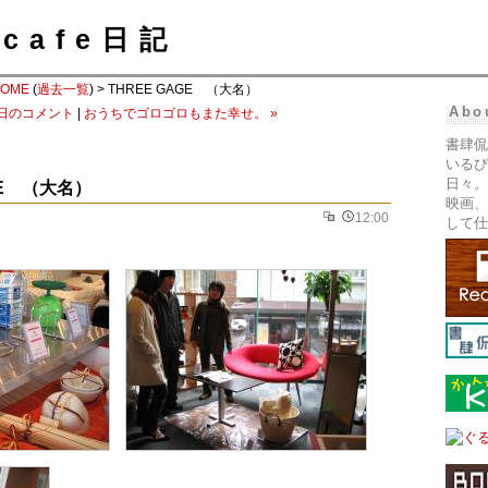
cafe日記
OME
(
過去一覧
) > THREE GAGE （大名）
Abo
今日のコメント
|
おうちでゴロゴロもまた幸せ。 »
書肆侃
いるぴ
日々。
GE （大名）
映画、
12:00
して仕