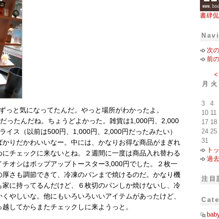
書肆侃
Nav
次
前
<
月
火
3
4
ずっと気になってたんだ。やっと場所がわかったよ。
10
11
近くだったんだね。ちょうどよかった。雑貨は1,000円、2,000
17
18
24
25
プライス（以前は500円、1,000円、2,000円だったみたい）
31
ばかりだかわいいなー。中には、かなりお得な商品がまぎれ
ト
めにチェックに来ないとね。２週間に一度は商品入れ替わる
過
チオシはポップアップトースター3,000円でした。２枚一
の厚さも調節できて、冷凍のパンまで焼けるのだ。かなり機
注目
も家に持ってるんだけど、６枚切のパンしか焼けないし、冷
かくやしいな。他にもいろいろいいアイテムがあったけど、
Cat
っ越してからまたチェックしに来ようっと。
bab