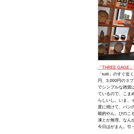
「THREE GAGE」
「tutti」のすぐ
円、3,000円の３
でシンプルな雑貨
ているので、こま
らしいし。いま、イ
度に焼けて、パン
能的やん。ぴのこ
凍とか無理。なん
今日はがまん。引