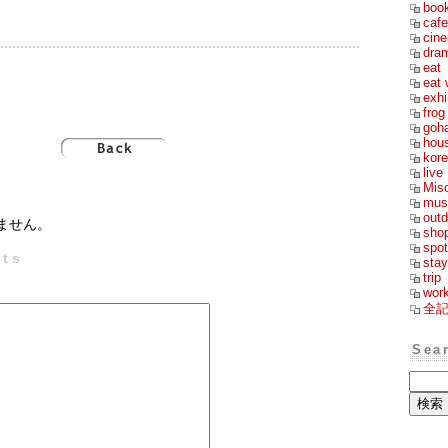
boo
cafe
cin
dra
eat
eat 
exhi
frog
goh
hou
kor
live
Mis
mus
outd
ません。
sho
spot
ts
stay
trip
wor
全
Sea