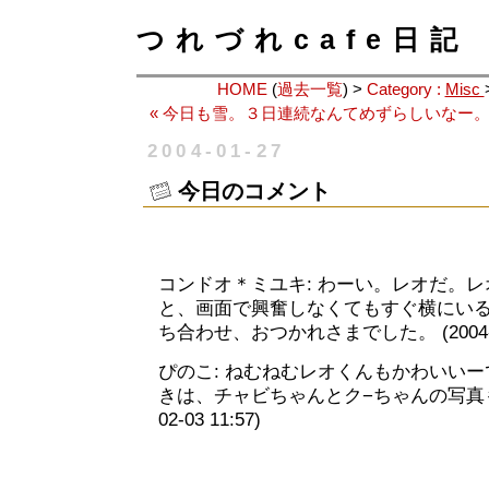
つれづれcafe日記
HOME
(
過去一覧
) >
Category :
Misc
« 今日も雪。３日連続なんてめずらしいなー
2004-01-27
今日のコメント
コンドオ＊ミユキ: わーい。レオだ。レオ
と、画面で興奮しなくてもすぐ横にいるん
ち合わせ、おつかれさまでした。 (2004-02-
ぴのこ: ねむねむレオくんもかわいい
きは、チャビちゃんとク−ちゃんの写真も撮
02-03 11:57)