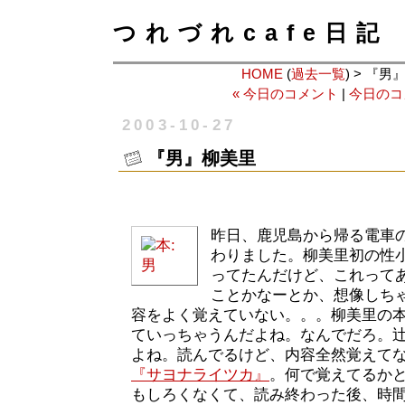
つれづれcafe日記
HOME
(
過去一覧
) > 『
« 今日のコメント
|
今日のコ
2003-10-27
『男』柳美里
昨日、鹿児島から帰る電車
わりました。柳美里初の性
ってたんだけど、これって
ことかなーとか、想像しち
容をよく覚えていない。。。柳美里の
ていっちゃうんだよね。なんでだろ。
よね。読んでるけど、内容全然覚えて
『サヨナライツカ』
。何で覚えてるか
もしろくなくて、読み終わった後、時