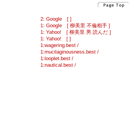
2: Google [ ]
1: Google [ 柳美里 不倫相手 ]
1: Yahoo! [ 柳美里 男 読んだ ]
1: Yahoo! [ ]
1:wagering.best /
1:mucilaginousness.best /
1:looplet.best /
1:nautical.best /