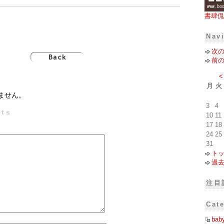
書肆侃
Nav
次
前
<
月
火
ません。
3
4
ts
10
11
17
18
24
25
31
ト
過
注目
Cat
bab