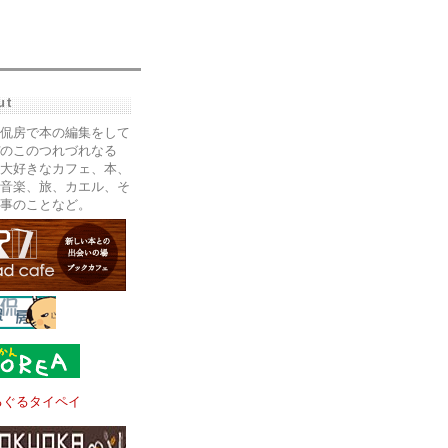
ut
侃房で本の編集をして
のこのつれづれなる
大好きなカフェ、本、
音楽、旅、カエル、そ
事のことなど。