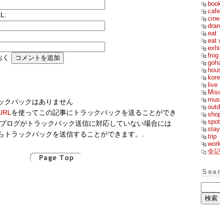
boo
cafe
L:
cin
dra
eat
eat 
exhi
frog
おく
goh
hou
kor
live
Mis
mus
ックバックはありません
outd
RL
を使ってこの記事にトラックバックを送ることができ
sho
spot
のブログがトラックバック送信に対応していない場合には
stay
らトラックバックを送信することができます。.
trip
wor
全
Sea