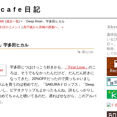
cafe日記
ME
(
過去一覧
) > 「Deep River」宇多田ヒカル
Abo
 今日のコメント
|
高千穂から宮崎の西都へ。 »
書肆侃
いるぴ
日々。
ver」宇多田ヒカル
映画、
12:00
して仕
宇多田じつはけっこう好きかも。
「First Love」
のこ
ろは、そうでもなかったんだけど、だんだん好きに
なってきた。20%OFFだったので買っちゃいまし
ムを買うのは初めてだ。「SAKURAドロップス」「Deep
もいいし、ビデオクリップもよかったもんね。詩もしっかりし
含めてちゃんと聴いてるのだ。遅ればせながら、このアルバ
な。