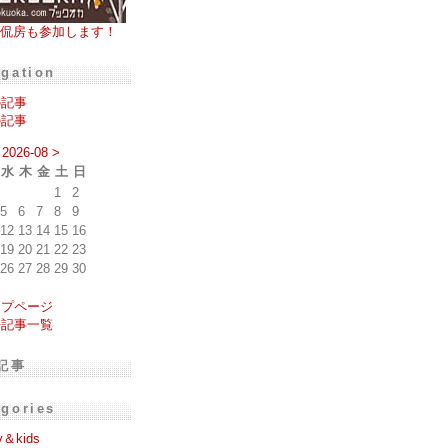
侃房も参加します！
igation
の記事
の記事
2026-08
>
水
木
金
土
日
1
2
5
6
7
8
9
12
13
14
15
16
19
20
21
22
23
26
27
28
29
30
ップページ
去記事一覧
記事
egories
y＆kids