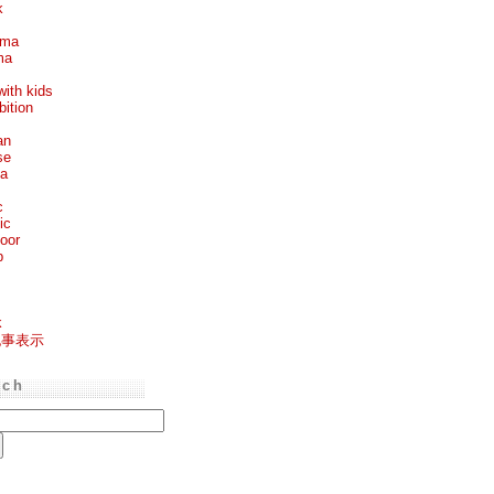
k
ema
ma
with kids
bition
an
se
ea
c
ic
oor
p
k
記事表示
rch